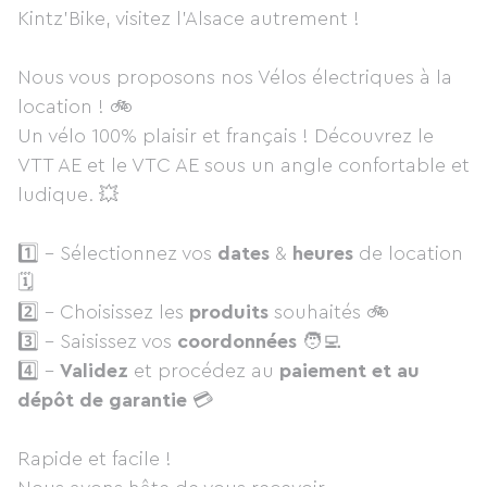
Kintz'Bike, visitez l'Alsace autrement !
Nous vous proposons nos Vélos électriques à la
location ! 🚲
Un vélo 100% plaisir et français ! Découvrez le
VTT AE et le VTC AE sous un angle confortable et
ludique. 💥
1️⃣ - Sélectionnez vos
dates
&
heures
de location
🗓
2️⃣ - Choisissez les
produits
souhaités 🚲
3️⃣ - Saisissez vos
coordonnées
🧑‍💻
4️⃣ -
Validez
et procédez au
paiement et au
dépôt de garantie
💳
Rapide et facile !