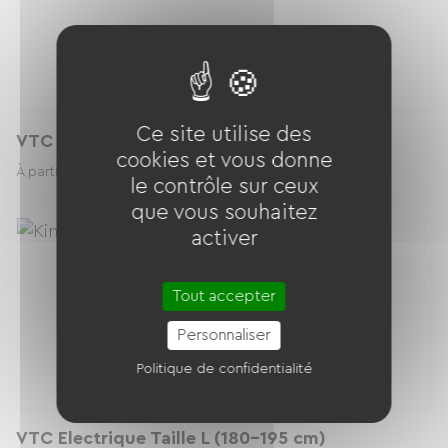
Ce site utilise des
VTC Electrique Taille S (150-165 cm)
cookies et vous donne
34.00 € / jour
À partir de
le contrôle sur ceux
que vous souhaitez
activer
Tout accepter
Personnaliser
Politique de confidentialité
VTC Electrique Taille L (180-195 cm)