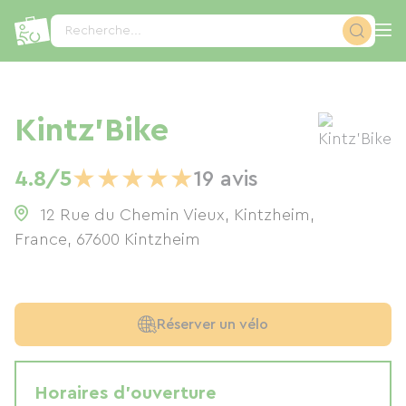
Panneau de gestion des cookies
Recherche...
Kintz’Bike
★
★
★
★
★
4.8/5
19 avis
12 Rue du Chemin Vieux, Kintzheim,
France
,
67600
Kintzheim
Réserver un vélo
Horaires d'ouverture