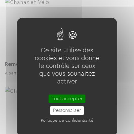
Ce site utilise des
cookies et vous donne
Remorque Enfants poids max 36 kg
le contrôle sur ceux
que vous souhaitez
15.00 € / jour
À partir de
activer
Tout accepter
Personnaliser
Politique de confidentialité