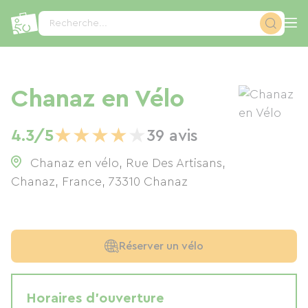
Panneau de gestion des cookies
Recherche...
Chanaz en Vélo
★
★
★
★
★
4.3/5
39 avis
Chanaz en vélo, Rue Des Artisans,
Chanaz, France
,
73310
Chanaz
Réserver un vélo
Horaires d'ouverture