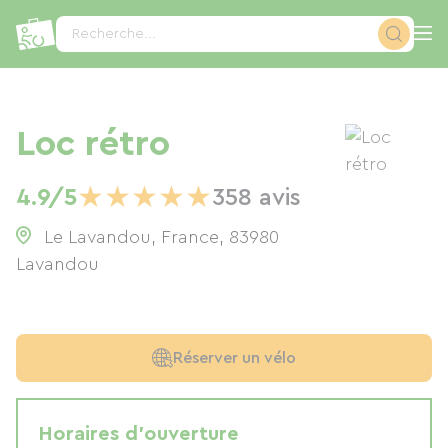
Panneau de gestion des cookies
Recherche...
Loc rétro
★
★
★
★
★
4.9/5
358 avis
Le Lavandou, France
,
83980
Lavandou
Réserver un vélo
Horaires d'ouverture