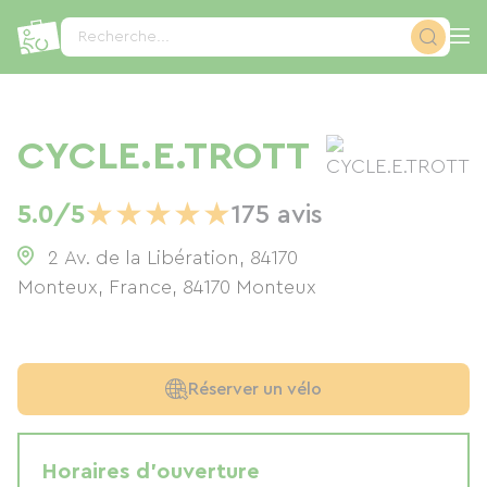
Panneau de gestion des cookies
Recherche...
CYCLE.E.TROTT
★
★
★
★
★
5.0/5
175 avis
2 Av. de la Libération, 84170
Monteux, France
,
84170
Monteux
Réserver un vélo
Horaires d'ouverture