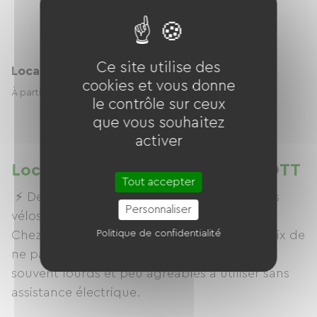
Ce site utilise des
Location cadena
cookies et vous donne
5.00 € / jour
À partir de
le contrôle sur ceux
que vous souhaitez
activer
Location de vélos à CYCLE.E.TROTT
Tout accepter
⚡ Des vélos électriques… qui restent de vrais
Personnaliser
vélos !
Chez
CYCLE.E.TROTT
Politique de confidentialité
, nous avons fait le choix de
ne pas proposer de modèles "combinés"
souvent lourds et peu agréables à utiliser sans
assistance électrique.