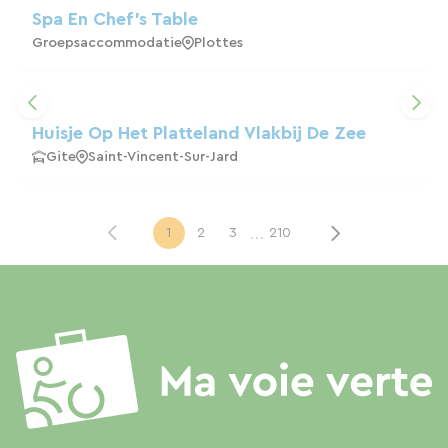
Spa En Chef's Table
Groepsaccommodatie
Plottes
Huisje Op Het Platteland Vlakbij De Zee
Gite
Saint-Vincent-Sur-Jard
...
1
2
3
210