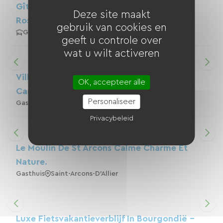
Gîte Du Suc D'Eyme, In Vaunac, Vlakbij
Deze site maakt
Rosières En Yssingeaux
gebruik van cookies en
Gite
Yssingeaux
geeft u controle over
wat u wilt activeren
Villa Limonade In Olonzac, Minervois En
OK, accepteer alle
Canal Du Midi
Personaliseer
Gasthuis
Olonzac
Privacybeleid
Le Moulin De St Arcons Calme Charme Et
Nature.
Gasthuis
Saint-Arcons-D'Allier
Luxe Fietsvakantieverblijf In Bourgondië –