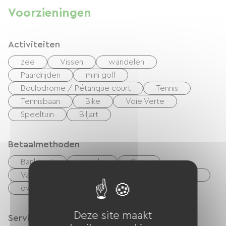
Voorzieningen
Activiteiten
zee
Vissen
wandelen
Paardrijden
mini golf
Boulodrome / Pétanque court
Tennis
Tennisbaan
Bike
Voie Verte
Speeltuin
Biljart
Betaalmethoden
Bankkaart
checks
Geld
Vakantiebonnen (ANCV)
Restaurantkaartjes
overdracht
Deze site maakt
Services