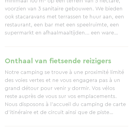
minimaal 100 m² op een terrein van 5 hectare,
voorzien van 3 sanitaire gebouwen. We bieden
ook stacaravans met terrassen te huur aan, een
restaurant, een bar met een speelruimte, een
supermarkt en afhaalmaaltijden... een ware
vakantiebeleving! Voor uw vermaak is er een
verwarmd binnenzwembad met een spa, een
buitenzwembad met een waterglijbaan,
Onthaal van fietsende reizigers
minigolf, een speeltuin, tafeltennis, een
Notre camping se trouve à une proximité limité
speelruimte, jeu de boulesbanen, boogschieten
des voies vertes et ne vous engagera pas à un
en meer. Een supermarkt en een restaurant zijn
grand détour pour venir y dormir. Vos vélos
beschikbaar voor ontbijt, lunch en diner en
reste auprès de vous sur vos emplacements.
serveren heerlijke maaltijden. Een bar/ijssalon is
Nous disposons à l'accueil du camping de carte
de hele dag geopend. Tijdens het hoogseizoen
d'itinéraire et de circuit ainsi que de piste
is er een animatieteam aanwezig, evenals een
cyclable à vous conseiller.
kinderclub.