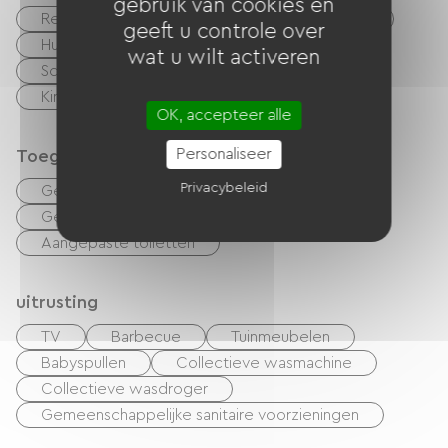
gebruik van cookies en
Restaurant
Restauratie rapide
Bar
geeft u controle over
Huisdieren toegelaten
Vellen te huur
wat u wilt activeren
Schoonmaak met toeslag
Speelkamer
Kinderclub
Parkeerplaats voor campers
OK, accepteer alle
Personaliseer
Toegankelijkheid
Privacybeleid
Geschikte accommodatie
Geschikte parkeerplaats
Aangepaste toiletten
uitrusting
TV
Barbecue
Tuinmeubelen
Babyspullen
Collectieve wasmachine
Collectieve wasdroger
Gemeenschappelijke sanitaire voorzieningen