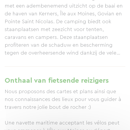
met een adembenemend uitzicht op de baai en
de haven van Kerners, Île aux Moines, Govian en
Pointe Saint Nicolas. De camping biedt ook
staanplaatsen met zeezicht voor tenten,
caravans en campers. Deze staanplaatsen
profiteren van de schaduw en bescherming
tegen de overheersende wind dankzij de vele
bomen en eeuwenoude zeepijnbomen op het
terrein. Dankzij de ligging biedt de camping
directe toegang tot de Golf van Morbihan en de
Onthaal van fietsende reizigers
mogelijkheid om te genieten van de uitgestrekte
Nous proposons des cartes et plans ainsi que
Atlantische stranden en hun prachtige
nos connaissances des lieux pour vous guider à
landschap. Op de camping zelf vindt u: een
travers notre jolie bout de rocher :)
basis voor kajakken en stand-up
paddleboarding, een veerdienst naar Île aux
Une navette maritime acceptant les vélos peut
Moines, een gratis minibus (in het hoogseizoen)