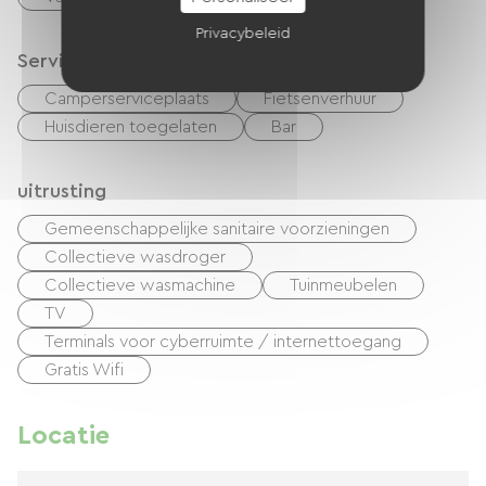
Privacybeleid
Services
Camperserviceplaats
Fietsenverhuur
Huisdieren toegelaten
Bar
uitrusting
Gemeenschappelijke sanitaire voorzieningen
Collectieve wasdroger
Collectieve wasmachine
Tuinmeubelen
TV
Terminals voor cyberruimte / internettoegang
Gratis Wifi
Locatie