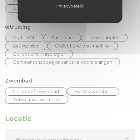
Geschikte parkeerplaats
Privacybeleid
Aangepaste toiletten
uitrusting
Gratis Wifi
Barbecue
Tuinmeubelen
Babyspullen
Collectieve wasmachine
Collectieve wasdroger
Gemeenschappelijke sanitaire voorzieningen
Zwembad
Collectief zwembad
Buitenzwembad
Verwarmd zwembad
Locatie