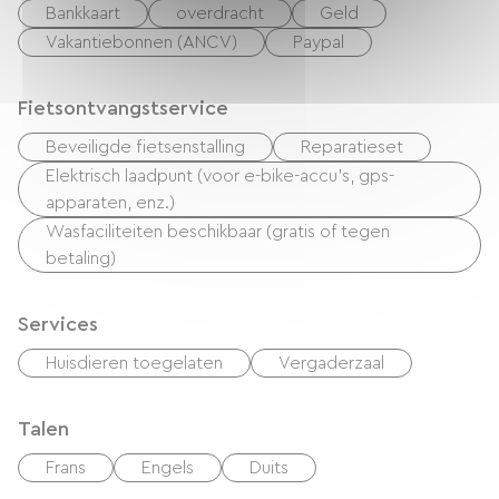
Bankkaart
overdracht
Geld
Vakantiebonnen (ANCV)
Paypal
Fietsontvangstservice
Beveiligde fietsenstalling
Reparatieset
Elektrisch laadpunt (voor e-bike-accu's, gps-
apparaten, enz.)
Wasfaciliteiten beschikbaar (gratis of tegen
betaling)
Services
Huisdieren toegelaten
Vergaderzaal
Talen
Frans
Engels
Duits