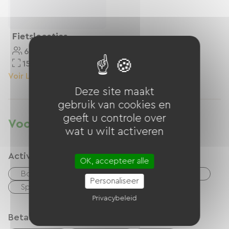
Fietslocaties
6 Personnes
150 M²
Voir Le Logement
Voir Le Logement
Deze site maakt
gebruik van cookies en
geeft u controle over
Voorzieningen
wat u wilt activeren
Activiteiten
OK, accepteer alle
Boulodrome / Pétanque court
Tennisbaan
Personaliseer
Speeltuin
Privacybeleid
Betaalmethoden