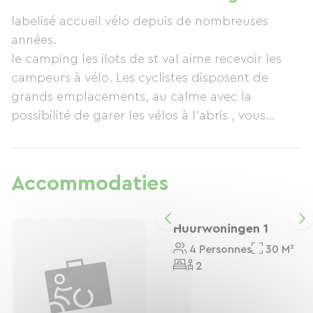
ontbijtmanden of lunches bestellen. Een
labelisé accueil vélo depuis de nombreuses
beveiligde fietsenstalling is op aanvraag
années.
beschikbaar. Zodra u uw route heeft gepland,
le camping les ilots de st val aime recevoir les
kunt u telefonisch of online reserveren via onze
campeurs à vélo. Les cyclistes disposent de
website: www.campinglesilotsdestval.com
grands emplacements, au calme avec la
possibilité de garer les vélos à l'abris , vous
disposez également de sanitaire confortable.
Vous aimez la nature ? alors vous êtes au bon
endroit. Vous découvrirez sur le parc une belle
Accommodaties
vue sur la vallée de l'Eure. Possibilité de
commander des paniers petit déjeuner ou
déjeuner .
Huurwoningen 1
4 Personnes
30 M²
2