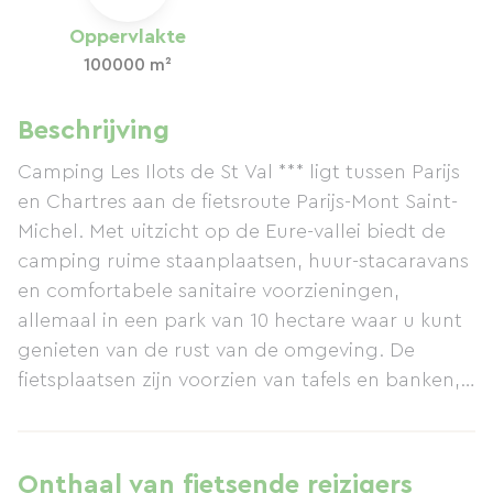
Oppervlakte
100000 m²
Beschrijving
Camping Les Ilots de St Val *** ligt tussen Parijs
en Chartres aan de fietsroute Parijs-Mont Saint-
Michel. Met uitzicht op de Eure-vallei biedt de
camping ruime staanplaatsen, huur-stacaravans
en comfortabele sanitaire voorzieningen,
allemaal in een park van 10 hectare waar u kunt
genieten van de rust van de omgeving. De
fietsplaatsen zijn voorzien van tafels en banken,
en er zijn fietssloten beschikbaar. U zult er zeker
eekhoorns, konijnen en allerlei soorten vogels
zien. Op de camping kunt u gebak,
Onthaal van fietsende reizigers