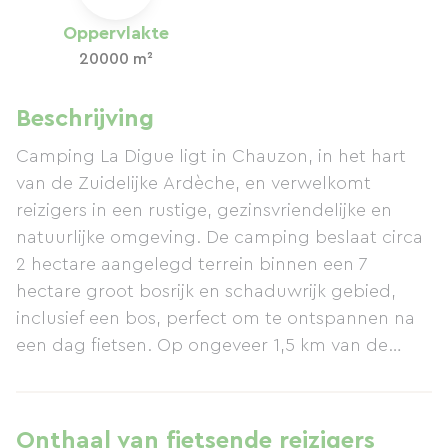
Oppervlakte
20000 m²
Beschrijving
Camping La Digue ligt in Chauzon, in het hart
van de Zuidelijke Ardèche, en verwelkomt
reizigers in een rustige, gezinsvriendelijke en
natuurlijke omgeving. De camping beslaat circa
2 hectare aangelegd terrein binnen een 7
hectare groot bosrijk en schaduwrijk gebied,
inclusief een bos, perfect om te ontspannen na
een dag fietsen. Op ongeveer 1,5 km van de
fietsroute Via Ardèche, bereikbaar vanuit het
naburige dorp Pradons, is de camping een
handige tussenstop voor fietsers die de
Onthaal van fietsende reizigers