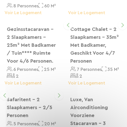
8 Personnes
60 M²
Après votre journée à vélo, vous pourrez profiter
Voir Le Logement
Voir Le Logement
de la piscine chauffée, de l’accès direct à la
rivière Ardèche, du bar, du restaurant, du snack
Gezinsstacaravan -
Cottage Chalet - 2
et de l’épicerie Proxi ouverte à tous. Le camping
2 Slaapkamers -
Slaapkamers - 35m²
est aussi un bon point de départ pour découvrir
25m² Met Badkamer
Met Badkamer,
Ruoms, Balazuc, le Cirque de Gens, les villages
/ Tuin**** Ruimte
Geschikt Voor 4/7
de caractère et les paysages de l’Ardèche
Voor 4/6 Personen.
Personen
méridionale.
6 Personnes
25 M²
7 Personnes
35 M²
2
2
Ici, vous profitez d’une étape reposante, nature
Voir Le Logement
Voir Le Logement
et conviviale, proche de la voie verte tout en
restant au calme.
Safaritent - 2
Luxe, Van
Slaapkamers - 2/5
Airconditioning
Personen
Voorziene
Stacaravan - 3
5 Personnes
20 M²