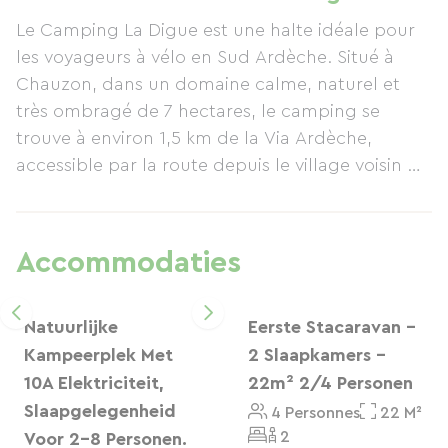
Zuidelijke Ardèche willen verkennen.
Le Camping La Digue est une halte idéale pour
Voorzieningen op de camping zijn onder andere
les voyageurs à vélo en Sud Ardèche. Situé à
staanplaatsen, huuraccommodaties, een
Chauzon, dans un domaine calme, naturel et
verwarmd zwembad, directe toegang tot de
très ombragé de 7 hectares, le camping se
rivier de Ardèche, een bar, restaurant, snackbar,
trouve à environ 1,5 km de la Via Ardèche,
Proxi supermarkt, wasserette, een
accessible par la route depuis le village voisin de
fietsreparatieset en oplaadpunten voor e-bikes,
Pradons.
gps-apparaten en mobiele telefoons. De
camping is ook ideaal gelegen om Ruoms,
Nous accueillons les cyclistes en tente, en
Balazuc, de Cirque de Gens, charmante dorpjes,
Accommodaties
emplacement ou en hébergement locatif, avec
markten en het natuurlandschap van de
possibilité de séjour à la nuitée hors juillet-août.
Zuidelijke Ardèche te ontdekken. Een
Sur place, vous trouverez des services pratiques
Natuurlijke
Eerste Stacaravan -
ontspannen, schaduwrijke en vriendelijke
pour votre étape : kit de réparation, prises
Kampeerplek Met
2 Slaapkamers -
tussenstop, vlakbij het fietspad.
électriques pour recharger les batteries de VAE,
10A Elektriciteit,
22m² 2/4 Personen
GPS ou téléphones, ainsi qu’une laverie pour
Slaapgelegenheid
4 Personnes
22 M²
laver et sécher votre linge.
2
Voor 2-8 Personen.