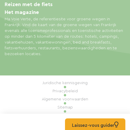
Reizen met de fiets
Het magazine
Ma Voie Verte, de referentiesite voor groene wegen in
Frankrijk. Vind de kaart van de groene wegen van Frankrijk
evenals alle toerismeprofessionals en toeristische activiteiten
op minder dan 5 kilometer van de routes: hotels, campings,
vakantiehuizen, vakantiewoningen, bed and breakfasts,
fietsverhuurders, restaurants, bezienswaardigheden en te
bezoeken locaties.
Juridische kennisgeving
Privacybeleid
Algemene voorwaarden
Sitemap
Cookiebeheer
Realisatie: Mill, Privas
Laissez-vous guider
© 2026 Ma Voie Verte Alle rechten voorbehouden