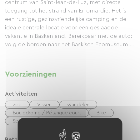
centrum van Saint-Jean-de-Luz, met directe
toegang tot het strand van Erromardie. Het is
een rustige, gezinsvriendelijke camping en de
ideale centrale locatie voor een geslaagde
vakantie in Baskenland. Bereikbaar met de auto:
volg de borden naar het Baskisch Ecomuseum.
Seizoensgebonden tarieven beschikbaar.
Voorzieningen
Activiteiten
zee
Vissen
wandelen
Boulodrome / Pétanque court
Bike
Speeltuin
Betaalmethoden