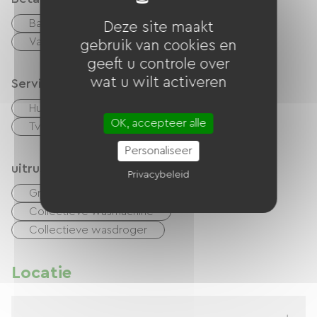
Bankkaart
checks
Geld
Deze site maakt
Vakantiebonnen (ANCV)
overdracht
gebruik van cookies en
geeft u controle over
wat u wilt activeren
Services
Huisdieren toegelaten
Fietsenverhuur
OK, accepteer alle
Tv kamer
Parkeerplaats voor campers
Personaliseer
uitrusting
Privacybeleid
Gratis Wifi
TV
Collectieve wasmachine
Collectieve wasdroger
Locatie