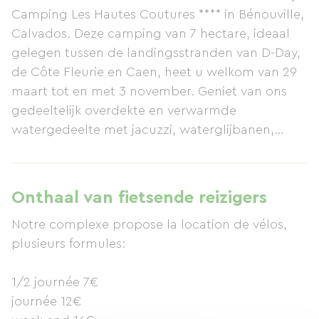
Camping Les Hautes Coutures **** in Bénouville,
Calvados. Deze camping van 7 hectare, ideaal
gelegen tussen de landingsstranden van D-Day,
de Côte Fleurie en Caen, heet u welkom van 29
maart tot en met 3 november. Geniet van ons
gedeeltelijk overdekte en verwarmde
watergedeelte met jacuzzi, waterglijbanen,
relaxbanken en een peuterbad. Maak ook
gebruik van onze bar, restaurant, speelzaal,
biljart, multifunctioneel sportveld en speeltuin.
Onthaal van fietsende reizigers
Adem de frisse lucht in en wandel naar het
Notre complexe propose la location de vélos,
kanaal via de fiets- en wandelpaden die de
plusieurs formules:
camping met de zee verbinden, op slechts 2,5
km afstand. Voor accommodatie bieden we 70
1/2 journée 7€
moderne, volledig uitgeruste stacaravans met
journée 12€
televisies, evenals staanplaatsen voor tenten,