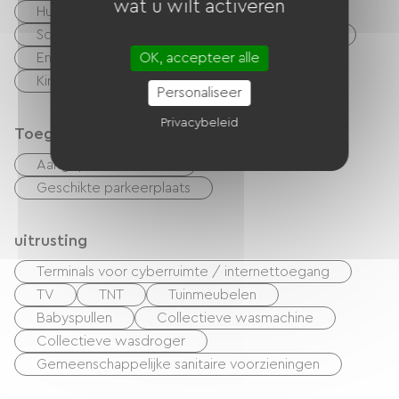
wat u wilt activeren
Huisdieren toegelaten
Vellen te huur
Schoonmaak met toeslag
Fietsenverhuur
OK, accepteer alle
Entertainment kamer
Vergaderzaal
Kinderclub
Camperserviceplaats
Personaliseer
Privacybeleid
Toegankelijkheid
Aangepaste toiletten
Geschikte parkeerplaats
uitrusting
Terminals voor cyberruimte / internettoegang
TV
TNT
Tuinmeubelen
Babyspullen
Collectieve wasmachine
Collectieve wasdroger
Gemeenschappelijke sanitaire voorzieningen