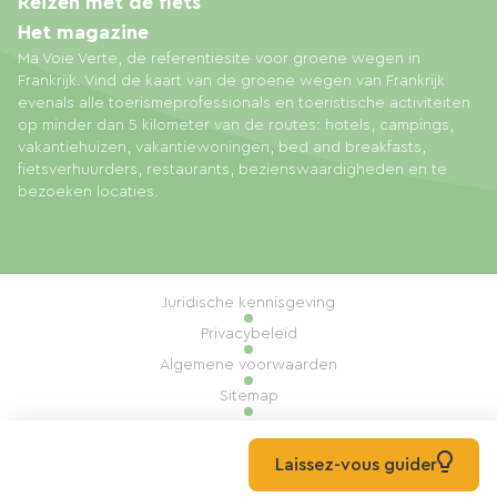
Reizen met de fiets
Het magazine
Ma Voie Verte, de referentiesite voor groene wegen in
Frankrijk. Vind de kaart van de groene wegen van Frankrijk
evenals alle toerismeprofessionals en toeristische activiteiten
op minder dan 5 kilometer van de routes: hotels, campings,
vakantiehuizen, vakantiewoningen, bed and breakfasts,
fietsverhuurders, restaurants, bezienswaardigheden en te
bezoeken locaties.
Juridische kennisgeving
Privacybeleid
Algemene voorwaarden
Sitemap
Cookiebeheer
Realisatie: Mill, Privas
Laissez-vous guider
© 2026 Ma Voie Verte Alle rechten voorbehouden