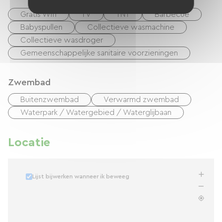
Gratis Wifi
TV
TNT
Barbecue
Babyspullen
Collectieve wasmachine
Collectieve wasdroger
Gemeenschappelijke sanitaire voorzieningen
Zwembad
Buitenzwembad
Verwarmd zwembad
Waterpark / Watergebied / Waterglijbaan
Locatie
Lijst bijwerken wanneer ik beweeg