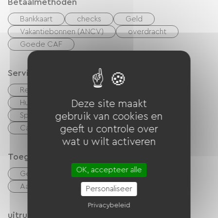
Betaalmethoden
Bankkaart
checks
Geld
Vakantiebonnen (ANCV)
overdracht
Goede CAF
Services
Restauratie rapide
Bar
Deze site maakt
Huisdieren toegelaten
Vellen te huur
gebruik van cookies en
Speelkamer
Vergaderzaal
geeft u controle over
Camperserviceplaats
wat u wilt activeren
Toegankelijkheid
OK, accepteer alle
Geschikte parkeerplaats
Aangepaste toiletten
Personaliseer
Privacybeleid
uitrusting