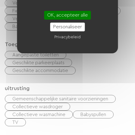
Vergaderzaal
Speelkamer
Fietsenverhuur
Schoonmaak met toeslag
OK, accepteer alle
Vellen te huur
Huisdieren toegelaten
Bar
Restaurant
Personaliseer
Privacybeleid
Toegankelijkheid
Aangepaste toiletten
Geschikte parkeerplaats
Geschikte accommodatie
uitrusting
Gemeenschappelijke sanitaire voorzieningen
Collectieve wasdroger
Collectieve wasmachine
Babyspullen
TV