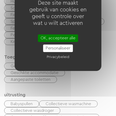
Huisdieren toegelaten
Vellen te huur
Deze site maakt
Schoonmaak met toeslag
TV verhuur
gebruik van cookies en
Fietsenverhuur
Entertainment kamer
geeft u controle over
Speelkamer
Vergaderzaal
Sporthal
wat u wilt activeren
Feestzaal
Tv kamer
Permanente animator
Tieners Club
OK, accepteer alle
Kinderclub
Camperserviceplaats
Personaliseer
Toegankelijkheid
Privacybeleid
Geschikte parkeerplaats
Geschikte accommodatie
Aangepaste toiletten
uitrusting
Babyspullen
Collectieve wasmachine
Collectieve wasdroger