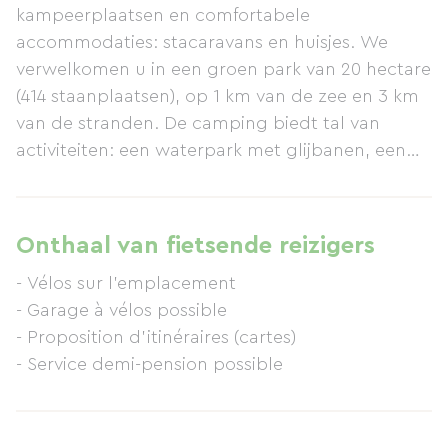
kampeerplaatsen en comfortabele
accommodaties: stacaravans en huisjes. We
verwelkomen u in een groen park van 20 hectare
(414 staanplaatsen), op 1 km van de zee en 3 km
van de stranden. De camping biedt tal van
activiteiten: een waterpark met glijbanen, een
verwarmd binnenzwembad, minigolf,
springkussens, een binnenspeeltuin, een
avonturenparcours (boomklimmen, trampoline,
Onthaal van fietsende reizigers
trampoline), een manege, een fitnessruimte,
- Vélos sur l'emplacement
vissen in de vijver, een kinderclub,
- Garage à vélos possible
sportactiviteiten en georganiseerd
- Proposition d'itinéraires (cartes)
avondentertainment. De faciliteiten op de
- Service demi-pension possible
camping maken uw verblijf nog aangenamer:
een restaurant bij het zwembad, een snackbar
met afhaalmaaltijden, een bar, een minimarkt,
een wasserette, wifi en een tv-kamer. De spa en