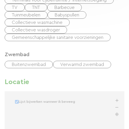
Terminals voor cyberruimte / internettoegang
TV
TNT
Barbecue
Tuinmeubelen
Babyspullen
Collectieve wasmachine
Collectieve wasdroger
Gemeenschappelijke sanitaire voorzieningen
Zwembad
Buitenzwembad
Verwarmd zwembad
Locatie
Lijst bijwerken wanneer ik beweeg