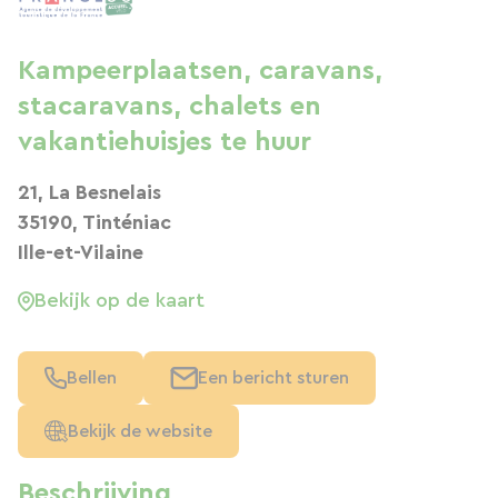
Kampeerplaatsen, caravans,
stacaravans, chalets en
vakantiehuisjes te huur
21, La Besnelais
35190, Tinténiac
Ille-et-Vilaine
Bekijk op de kaart
Bellen
Een bericht sturen
Bekijk de website
Beschrijving