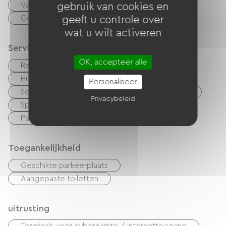
Vakantiebonnen (ANCV)
overdracht
gebruik van cookies en
Goede CAF
geeft u controle over
wat u wilt activeren
Services
OK, accepteer alle
Restauratie rapide
Bar
Huisdieren toegelaten
Vellen te huur
Personaliseer
Schoonmaak met toeslag
Fietsenverhuur
Privacybeleid
Speelkamer
Tv kamer
Parkeerplaats voor campers
Toegankelijkheid
Geschikte parkeerplaats
Aangepaste toiletten
uitrusting