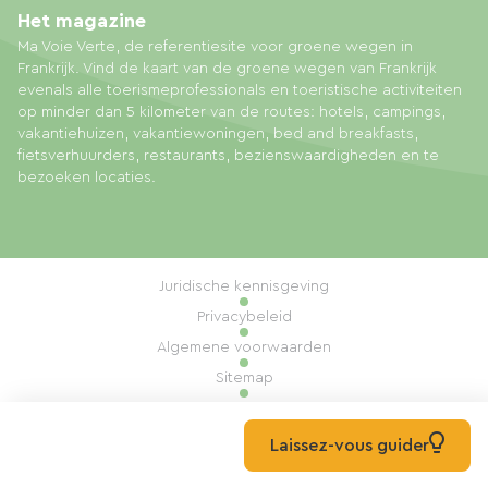
Het magazine
Ma Voie Verte, de referentiesite voor groene wegen in
Frankrijk. Vind de kaart van de groene wegen van Frankrijk
evenals alle toerismeprofessionals en toeristische activiteiten
op minder dan 5 kilometer van de routes: hotels, campings,
vakantiehuizen, vakantiewoningen, bed and breakfasts,
fietsverhuurders, restaurants, bezienswaardigheden en te
bezoeken locaties.
Juridische kennisgeving
Privacybeleid
Algemene voorwaarden
Sitemap
Cookiebeheer
Realisatie: Mill, Privas
Laissez-vous guider
© 2026 Ma Voie Verte Alle rechten voorbehouden