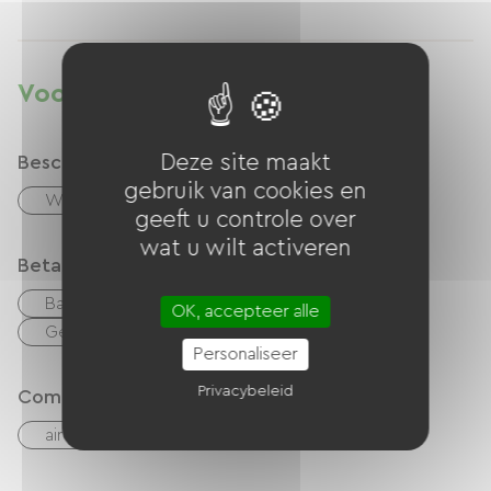
Voorzieningen
Deze site maakt
Beschrijving
gebruik van cookies en
Woonkamer / Lounge
geeft u controle over
wat u wilt activeren
Betaalmethoden
Bankkaart
overdracht
checks
OK, accepteer alle
Geld
Personaliseer
Privacybeleid
Comfort
airconditioning