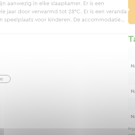
 aanwezig in elke slaapkamer. Er is een
le jaar door verwarmd tot 28°C. Er is een veranda
een speelplaats voor kinderen. De accommodatie
speelhuisje, een terras met tuinmeubilair, een
T
N
ge
N
N
Pri