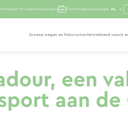
overheden en toeristenbureaus
Toerismeprofessionals
Groene wegen en fietsroutes
Vertrekkend vanuit e
dour, een va
 sport aan de