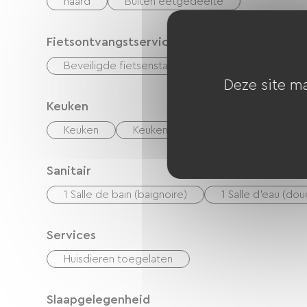
haard
Buiten eetgedeelte
Fietsontvangstservice
Beveiligde fietsenstalling
Elektrisch laadpu
Deze site ma
Keuken
Keuken
Keukentje
Koelkast
Sanitair
1 Salle de bain (baignoire)
1 Salle d'eau (do
Services
Huisdieren toegelaten
Slaapgelegenheid