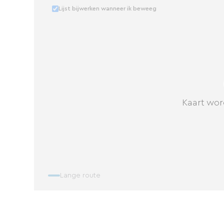
Lijst bijwerken wanneer ik beweeg
Kaart wor
Lange route