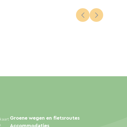
Groene wegen en fietsroutes
kaart
n
Accommodaties