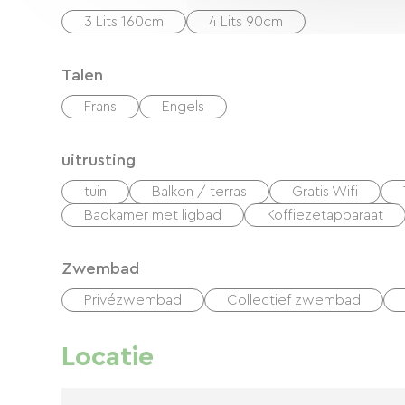
3 Lits 160cm
4 Lits 90cm
Talen
Frans
Engels
uitrusting
tuin
Balkon / terras
Gratis Wifi
Badkamer met ligbad
Koffiezetapparaat
Zwembad
Privézwembad
Collectief zwembad
Locatie