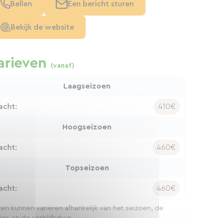
Bellen
Een bericht sturen
Bekijk de website
arieven
(vanaf)
Laagseizoen
acht:
410€
Hoogseizoen
acht:
460€
Topseizoen
acht:
460€
jzen kunnen variëren afhankelijk van het seizoen, de