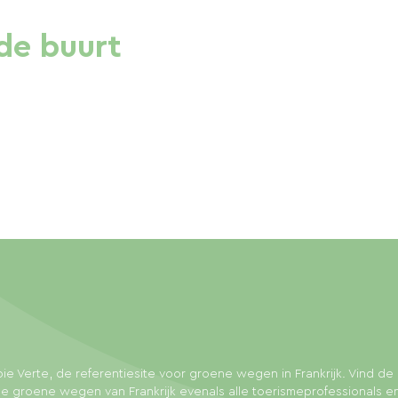
de buurt
ie Verte, de referentiesite voor groene wegen in Frankrijk. Vind de 
e groene wegen van Frankrijk evenals alle toerismeprofessionals e