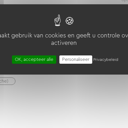
opt
nt (voor e-bike-accu's, gps-apparaten, enz.)
akt gebruik van cookies en geeft u controle ov
activeren
OK, accepteer alle
Personaliseer
Privacybeleid
uche)