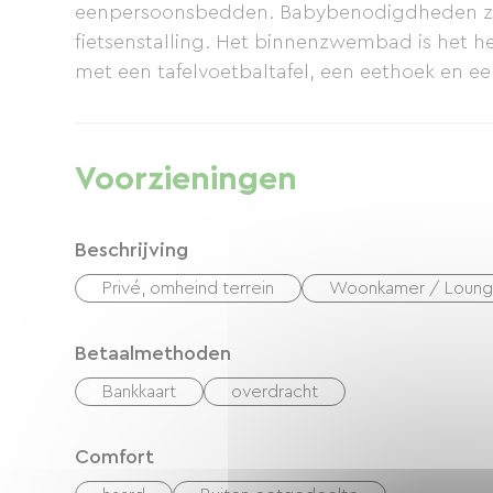
eenpersoonsbedden. Babybenodigdheden zijn
fietsenstalling. Het binnenzwembad is het he
met een tafelvoetbaltafel, een eethoek en 
beschikt tevens over een omheinde tuin, een 
barbecue en een gazon.
Voorzieningen
Beschrijving
Privé, omheind terrein
Woonkamer / Loun
Betaalmethoden
Bankkaart
overdracht
Comfort