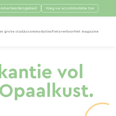
Adverteerdersgebied
Voeg uw accommodatie toe
en grote stad
Accommodaties
Fietsverhuur
Het magazine
kantie vol
 Opaalkust.