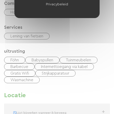
Comfort
Privacybeleid
Houtkachel
Services
Lening van fietsen
uitrusting
Föhn
Babyspullen
Tuinmeubelen
Barbecue
Internettoegang via kabel
Gratis Wifi
Strijkapparatuur
Wasmachine
Locatie
Lijst bijwerken wanneer ik beweeg