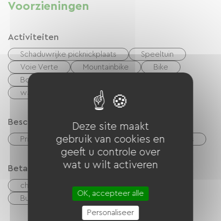
Voorzieningen
Activiteiten
Schaduwrijke picknickplaats
Speeltuin
Voie Verte
Mountainbike
Bike
Boulodrome / Pétanque court
ijsbaan
wandelen
Riviere
Beschrijving
Deze site maakt
gebruik van cookies en
Privé, omheind terrein
Garage
Terras
geeft u controle over
wat u wilt activeren
Betaalmethoden
checks
Geld
overdracht
OK, accepteer alle
Buitenlandse valuta
Personaliseer