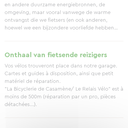
en andere duurzame energiebronnen, de
omgeving, maar vooral vanwege de warme
ontvangst die we fietsers (en ook anderen,
hoewel we een bijzondere voorliefde hebben
voor fietstoeristen) bieden. We hebben twee
slaapkamers (een met een tweepersoonsbed, de
andere met twee eenpersoonsbedden), een
Onthaal van fietsende reizigers
badkamer en een kitchenette om eenvoudige
Vos vélos trouveront place dans notre garage.
maaltijden te bereiden. Het ontbijt is gezond en
Cartes et guides à disposition, ainsi que petit
uitgebreid, zoveel mogelijk gebaseerd op lokale
matériel de réparation.
producten, waaronder ons eigen fruit en jam.
"La Bicyclerie de Casamène/ Le Relais Vélo" est à
moins de 500m (réparation par un pro, pièces
détachées...).