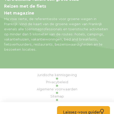
Reizen met de fiets
Het magazine
Ma Voie Verte, de referentiesite voor groene wegen in
Frankrijk. Vind de kaart van de groene wegen van Frankrijk
evenals alle toerismeprofessionals en toeristische activiteiten
op minder dan 5 kilometer van de routes: hotels, campings,
vakantiehuizen, vakantiewoningen, bed and breakfasts,
fietsverhuurders, restaurants, bezienswaardigheden en te
bezoeken locaties.
Juridische kennisgeving
Privacybeleid
Algemene voorwaarden
Sitemap
Cookiebeheer
Realisatie: Mill, Privas
Laissez-vous guider