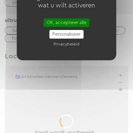
checks
Geld
wat u wilt activeren
uitrusting
OK, accepteer alle
Gratis Wifi
TV
TNT
Babyspullen
Personaliseer
Föhn
Strijkapparatuur
Privacybeleid
Locatie
Lijst bijwerken wanneer ik beweeg
Kaart wordt voorbereid...