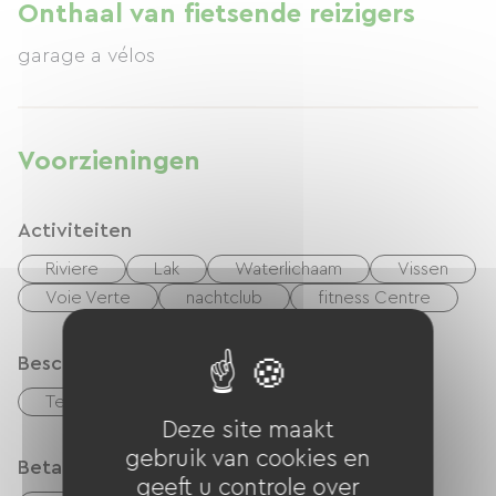
Onthaal van fietsende reizigers
garage a vélos
Voorzieningen
Activiteiten
Riviere
Lak
Waterlichaam
Vissen
Voie Verte
nachtclub
fitness Centre
Beschrijving
Terras
Deze site maakt
gebruik van cookies en
Betaalmethoden
geeft u controle over