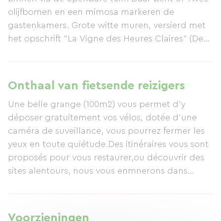
olijfbomen en een mimosa markeren de
gastenkamers. Grote witte muren, versierd met
het opschrift "La Vigne des Heures Claires" (De
Wijngaard van de Heldere Uren), bieden
toegang tot een schaduwrijke tuin met
ligstoelen en grote tafels, waar u kunt genieten
Onthaal van fietsende reizigers
van een welverdiende verfrissing. Mocht uw fiets
Une belle grange (100m2) vous permet d'y
beschadigd zijn geraakt door de rivieroever, dan
déposer gratuitement vos vélos, dotée d'une
staat er een koele schuur voor u klaar.
caméra de suveillance, vous pourrez fermer les
Reparatiemateriaal en water om uw fiets schoon
yeux en toute quiétude.Des itinéraires vous sont
te maken zijn aanwezig, zodat deze weer veilig
proposés pour vous restaurer,ou découvrir des
en in perfecte staat is voor gebruik.
sites alentours, nous vous enmnerons dans
divers restaurants sélectionnés de notre région
pratiquant des prix plus que raisonable.
A vos outils, tout est à votre disposition pour
Voorzieningen