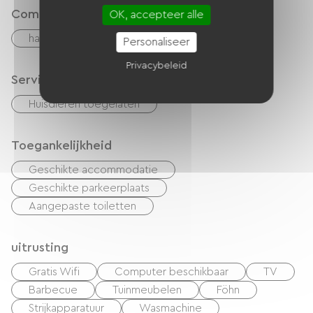
Comfort
OK, accepteer alle
haard
Personaliseer
Privacybeleid
Services
Huisdieren toegelaten
Toegankelijkheid
Geschikte accommodatie
Geschikte parkeerplaats
Aangepaste toiletten
uitrusting
Gratis Wifi
Computer beschikbaar
TV
Barbecue
Tuinmeubelen
Föhn
Strijkapparatuur
Wasmachine