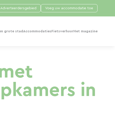
Adverteerdersgebied
Voeg uw accommodatie toe
en grote stad
Accommodaties
Fietsverhuur
Het magazine
 met
apkamers in