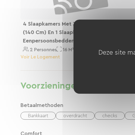
4 Slaapkamers Met 3 Tweepersoonsbedden
(140 Cm) En 1 Slaapkamer Met 2
Eenpersoonsbedden + 1 Kinderbedje
2 Personnes
16 M²
Deze site ma
Voir Le Logement
Voorzieningen
Betaalmethoden
Bankkaart
overdracht
checks
G
Comfort