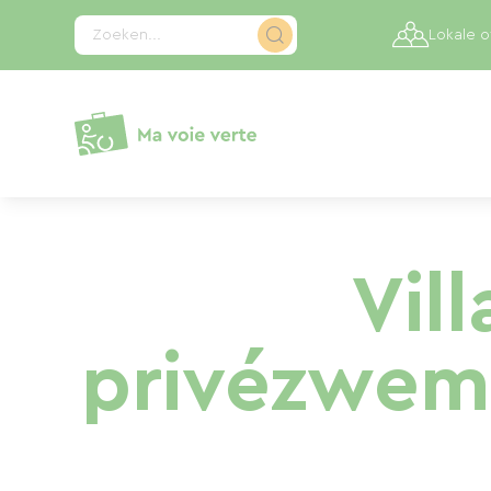
Cookies beheer paneel
Zoeken...
Lokale 
Vil
privézwemb