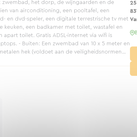
t zwembad, het dorp, de wijngaarden en de
25
n van airconditioning, een pooltafel, een
83
cd- en dvd-speler, een digitale terrestrische tv met
Va
ste keuken, een badkamer met toilet, wastafel en
part toilet. Gratis ADSL-internet via wifi is
aptops. - Buiten: Een zwembad van 10 x 5 meter en
etalen hek (voldoet aan de veiligheidsnormen
atisch sluitende poort. Er is ook een jeu de
en douche en een buitentoilet, en een afsluitbare
tsen en windsurfuitrusting kunt stallen. Privé
ar. Tel. +33 (0)4 94 43 72 25 - Mobiel +33 (0)6 07
ttps://www.villajoannis.com