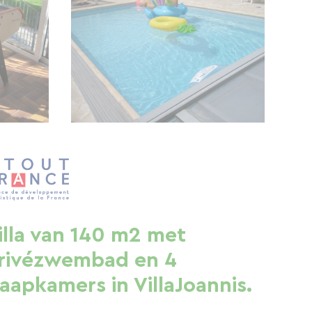
illa van 140 m2 met
rivézwembad en 4
laapkamers in VillaJoannis.