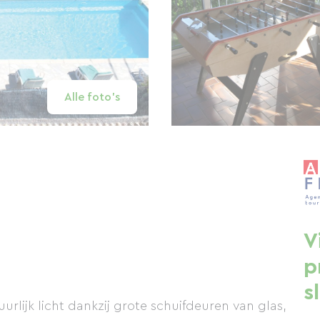
Alle foto's
V
p
s
rlijk licht dankzij grote schuifdeuren van glas,