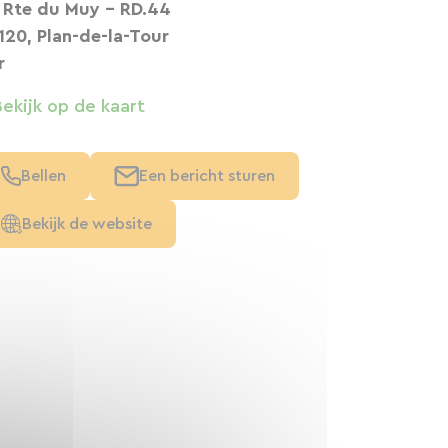
 Rte du Muy - RD.44
120, Plan-de-la-Tour
r
Bekijk op de kaart
Bellen
Een bericht sturen
Bekijk de website