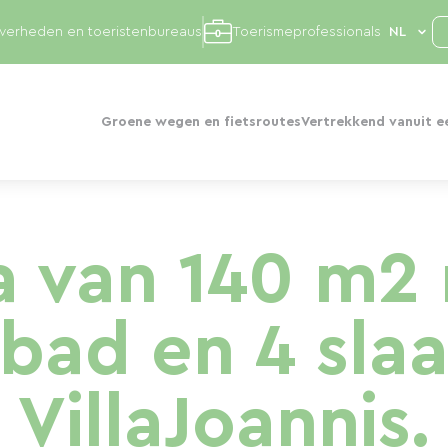
overheden en toeristenbureaus
Toerismeprofessionals
Groene wegen en fietsroutes
Vertrekkend vanuit e
la van 140 m2
ad en 4 sla
VillaJoannis.