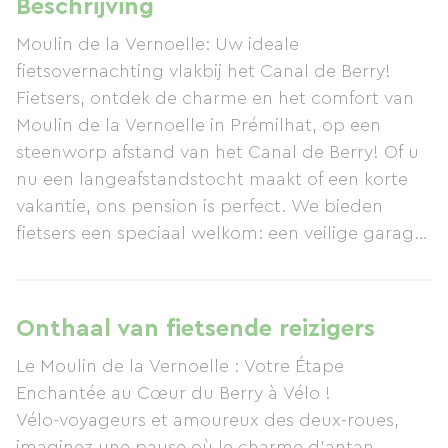
Beschrijving
Moulin de la Vernoelle: Uw ideale
fietsovernachting vlakbij het Canal de Berry!
Fietsers, ontdek de charme en het comfort van
Moulin de la Vernoelle in Prémilhat, op een
steenworp afstand van het Canal de Berry! Of u
nu een langeafstandstocht maakt of een korte
vakantie, ons pension is perfect. We bieden
fietsers een speciaal welkom: een veilige garage
voor uw fietsen en een droogruimte. Onze
kamers met airconditioning zijn voorzien van
comfortabel beddengoed voor een goede
Onthaal van fietsende reizigers
nachtrust. Begin de dag goed met ons
Le Moulin de la Vernoelle : Votre Étape
uitgebreide ontbijt. En u hoeft de deur niet meer
Enchantée au Cœur du Berry à Vélo !
uit: u kunt ook 's avonds dineren! Ontspan na
Vélo-voyageurs et amoureux des deux-roues,
uw fietstocht: een verwarmd zwembad, jacuzzi,
imaginez une pause où le charme d'antan