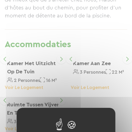
d'hôtes au bout du chemin, pour profiter d'un
moment de détente au bord de la piscine.
Accommodaties
Kamer Met Uitzicht
Kamer Aan Zee
Op De Tuin
3 Personnes
22 M²
2 Personnes
16 M²
Voir Le Logement
Voir Le Logement
Ruimte Tussen Vijver
En Tuin
3 Personnes
Voir Le Logement