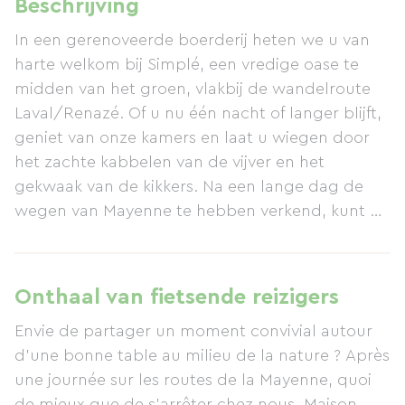
Beschrijving
In een gerenoveerde boerderij heten we u van
harte welkom bij Simplé, een vredige oase te
midden van het groen, vlakbij de wandelroute
Laval/Renazé. Of u nu één nacht of langer blijft,
geniet van onze kamers en laat u wiegen door
het zachte kabbelen van de vijver en het
gekwaak van de kikkers. Na een lange dag de
wegen van Mayenne te hebben verkend, kunt u
ontspannen bij het zwembad of op de jeu de
boulesbaan. 's Avonds kunt u samen met ons
genieten van een gezellige maaltijd met een mix
Onthaal van fietsende reizigers
van Elzasser en mediterrane smaken. En na een
Envie de partager un moment convivial autour
goede nachtrust kunt u heerlijk ontbijten met
d'une bonne table au milieu de la nature ? Après
producten van onze lokale producenten.
une journée sur les routes de la Mayenne, quoi
de mieux que de s'arrêter chez nous, Maison