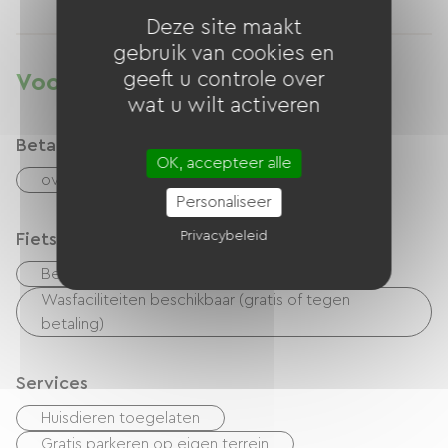
Deze site maakt
gebruik van cookies en
geeft u controle over
Voorzieningen
wat u wilt activeren
Betaalmethoden
OK, accepteer alle
overdracht
checks
Geld
Personaliseer
Privacybeleid
Fietsontvangstservice
Beveiligde fietsenstalling
Wasfaciliteiten beschikbaar (gratis of tegen
betaling)
Services
Huisdieren toegelaten
Gratis parkeren op eigen terrein