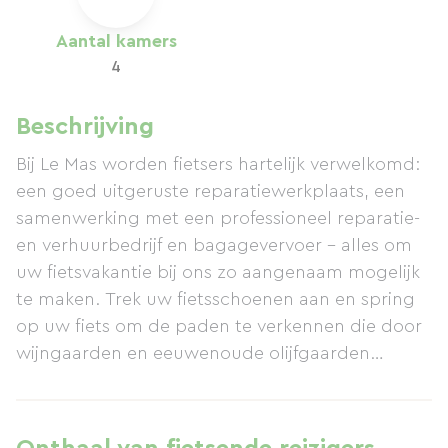
Aantal kamers
4
Beschrijving
Bij Le Mas worden fietsers hartelijk verwelkomd:
een goed uitgeruste reparatiewerkplaats, een
samenwerking met een professioneel reparatie-
en verhuurbedrijf en bagagevervoer – alles om
uw fietsvakantie bij ons zo aangenaam mogelijk
te maken. Trek uw fietsschoenen aan en spring
op uw fiets om de paden te verkennen die door
wijngaarden en eeuwenoude olijfgaarden
slingeren, geniet van een rustige rit door dorpjes
op de heuveltoppen of ga de uitdaging aan van
steile beklimmingen en opwindende afdalingen.