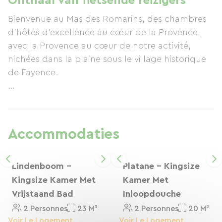
Onthaal van fietsende reizigers
We hebben tientallen fietsroutes voor alle
Bienvenue au Mas des Romarins, des chambres
niveaus en liggen op slechts 1,5 km van de EV8-
d’hôtes d’excellence au cœur de la Provence,
fietsroute, dus we zijn perfect gelegen voor een
avec la Provence au cœur de notre activité,
comfortabele en onvergetelijke voortzetting van
nichées dans la plaine sous le village historique
uw reis. We kijken ernaar uit u te verwelkomen.
de Fayence.
Avec quatre chambres de caractère, chacune
conçue individuellement avec des matériaux de
haute qualité, la maison convient parfaitement
Accommodaties
aux couples ou aux petits groupes d’amis qui
recherchent à profiter pleinement de notre belle
campagne.
Lindenboom -
Platane - Kingsize
Kingsize Kamer Met
Kamer Met
Nous avons la chance d’être entourés de
Vrijstaand Bad
Inloopdouche
paysages magnifiques, avec des dizaines
2 Personnes
23 M²
2 Personnes
20 M²
d’itinéraires cyclables de tous niveaux dont vous
Voir Le Logement
Voir Le Logement