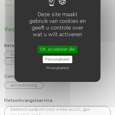
Voir Le Logement
Deze site maakt
gebruik van cookies en
geeft u controle over
Voorzieningen
wat u wilt activeren
Betaalmethoden
OK, accepteer alle
Bankkaart
overdracht
checks
Personaliseer
Geld
Privacybeleid
Comfort
airconditioning
Fietsontvangstservice
Elektrisch laadpunt (voor e-bike-accu's, gps-