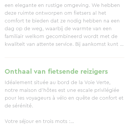
een elegante en rustige omgeving. We hebben
deze ruimte ontworpen om fietsers al het
comfort te bieden dat ze nodig hebben na een
dag op de weg, waarbij de warmte van een
familiair welkom gecombineerd wordt met de
kwaliteit van attente service. Bij aankomst kunt u
uw fietsen met een gerust hart achterlaten in
onze veilige, afgesloten stalling, waarna u kunt
genieten van de rust van onze groene tuin. Onze
Onthaal van fietsende reizigers
smaakvol ingerichte kamers zijn ware oases,
Idéalement située au bord de la Voie Verte,
ontworpen voor uw ontspanning. 's Ochtends
notre maison d'hôtes est une escale privilégiée
staat er een uitgebreid, huisgemaakt ontbijt
pour les voyageurs à vélo en quête de confort et
voor u klaar, met verse, lokale producten om u
de sérénité.
energie te geven. Op slechts een paar minuten
van het historische centrum van Laval kunt u
Votre séjour en trois mots :
genieten van de rustige oevers van de rivier de