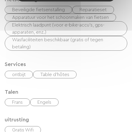
Beveiligde fietsenstalling
Reparatieset
Apparatuur voor het schoonmaken van fietsen
Elektrisch laadpunt (voor e-bike-accu's, gps-
apparaten, enz.)
Wasfaciliteiten beschikbaar (gratis of tegen
betaling)
Services
ontbijt
Table d'hôtes
Talen
Frans
Engels
uitrusting
Gratis Wifi