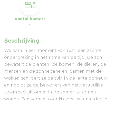
Aantal kamers
1
Beschrijving
Welkom in een moment van rust, een zachte
onderbreking in het ritme van de tijd. De zon
bewatert de planten, de bomen, de dieren, de
mensen en de zonnepanelen. Samen met de
wolken schildert ze de tuin in de lente opnieuw
en nodigt ze de bewoners van het natuurlijke
zwembad uit om er in de zomer te komen
wonen. Een verhaal over kikkers, salamanders en
duikkevers. Het zijn ook de zon en de regen die
de compost in de halfdroge toiletten voeden, en