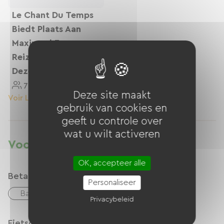
Le Chant Du Temps
Biedt Plaats Aan
Maximaal 7
Reizigers Uit
Dezelfde Groep.
7 Personnes
74 M²
Deze site maakt
Voir Le Logement
gebruik van cookies en
geeft u controle over
wat u wilt activeren
Voorzieningen
OK, accepteer alle
Betaalmethoden
Personaliseer
Bankkaart
overdracht
Privacybeleid
Fietsontvangstservice