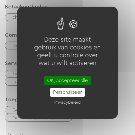
Betaalmethoden
checks
Geld
Comfort
Deze site maakt
haard
gebruik van cookies en
geeft u controle over
wat u wilt activeren
Services
Table d'hôtes
Huisdieren toegelaten
OK, accepteer alle
Lening van fietsen
Vergaderzaal
Personaliseer
Toegankelijkheid
Privacybeleid
Geschikte accommodatie
Geschikte parkeerplaats