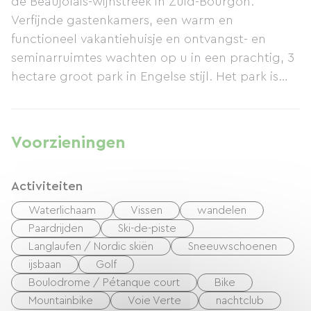
de Beaujolais-wijnstreek in Zuid-Bourgon.
Verfijnde gastenkamers, een warm en
functioneel vakantiehuisje en ontvangst- en
seminarruimtes wachten op u in een prachtig, 3
hectare groot park in Engelse stijl. Het park is
beplant met zeldzame en eeuwenoude bomen
(araucaria, treurceder, enz.) en biedt een
adembenemend uitzicht over het Beaujolais-
Voorzieningen
landschap.
Activiteiten
Waterlichaam
Vissen
wandelen
Paardrijden
Ski-de-piste
Langlaufen / Nordic skiën
Sneeuwschoenen
ijsbaan
Golf
Boulodrome / Pétanque court
Bike
Mountainbike
Voie Verte
nachtclub