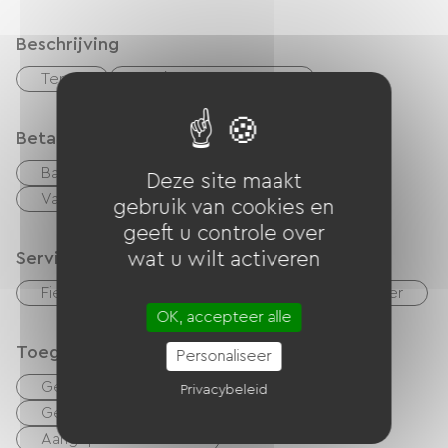
Beschrijving
Terras
Privé, omheind terrein
Betaalmethoden
Bankkaart
checks
Geld
Deze site maakt
Vakantiebonnen (ANCV)
overdracht
gebruik van cookies en
geeft u controle over
wat u wilt activeren
Services
Fietsenverhuur
Vergaderzaal
Tv kamer
OK, accepteer alle
Toegankelijkheid
Personaliseer
Geschikte accommodatie
Privacybeleid
Geschikte parkeerplaats
Aangepaste toiletten