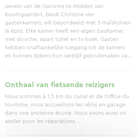
oevers van de Garonne te midden van
boomgaarden, biedt Christine vier
gastenkamers, elk beoordeeld met 3 maïskolven
(4 épis). Elke kamer heeft een eigen badkamer
met douche, apart toilet en tv-hoek. Gasten
hebben onafhankelijke toegang tot de kamers
en kunnen tijdens hun verblijf gebruikmaken van
de volgende voorzieningen: een volledig
uitgeruste keuken, barbecue, terras, tafeltennis,
Bonzini tafelvoetbal, bovengronds zwembad en
Onthaal van fietsende reizigers
fietsen. Op het terrein bevindt zich ook een
Nous sommes à 1.5 km du canal et de l'office du
vakantiehuisje (gîte) met accommodatie voor
tourisme, nous accueillons les vélos en garage
maximaal 8 personen.
dans une ancienne écurie. Nous avons aussi un
atelier pour les réparations.