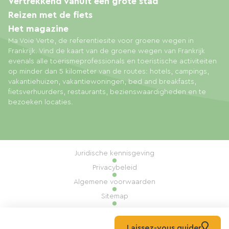
Vertrekkend vanuit een grote stad
Reizen met de fiets
Het magazine
Ma Voie Verte, de referentiesite voor groene wegen in
Frankrijk. Vind de kaart van de groene wegen van Frankrijk
evenals alle toerismeprofessionals en toeristische activiteiten
op minder dan 5 kilometer van de routes: hotels, campings,
vakantiehuizen, vakantiewoningen, bed and breakfasts,
fietsverhuurders, restaurants, bezienswaardigheden en te
bezoeken locaties.
Juridische kennisgeving
Privacybeleid
Algemene voorwaarden
Sitemap
Cookiebeheer
Realisatie: Mill, Privas
Laissez-vous guider