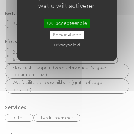
wat u wilt activeren
Betaalmethoden
OK, accepteer alle
Bankkaart
checks
Geld
Personaliseer
Fietsontvangstservice
Privacybeleid
Beveiligde fietsenstalling
Apparatuur voor het schoonmaken van fietsen
Elektrisch laadpunt (voor e-bike-accu's, gps-
apparaten, enz.)
Wasfaciliteiten beschikbaar (gratis of tegen
betaling)
Services
ontbijt
Bedrijfsseminar