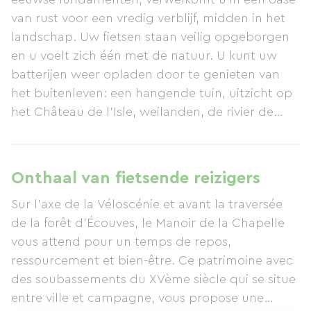
van rust voor een vredig verblijf, midden in het
landschap. Uw fietsen staan ​​veilig opgeborgen
en u voelt zich één met de natuur. U kunt uw
batterijen weer opladen door te genieten van
het buitenleven: een hangende tuin, uitzicht op
het Château de l'Isle, weilanden, de rivier de
Sarthe en een interieur dat doet denken aan een
rariteitenkabinet, alles genesteld in weelderig
groen, waardoor u het gevoel krijgt dat de tijd
Onthaal van fietsende reizigers
heeft stilgestaan. Wat zal u inspireren aan de
Sur l'axe de la Véloscénie et avant la traversée
bekroning die ooit het dak van de toren sierde
de la forêt d'Écouves, le Manoir de la Chapelle
vóór de renovatie, of wat zal de granieten
vous attend pour un temps de repos,
wenteltrap bij u oproepen, of misschien de
ressourcement et bien-être. Ce patrimoine avec
cherubijnachtige "putti angelo" die over het
des soubassements du XVème siècle qui se situe
landhuis waken? Het landgoed ligt op 7 km van
entre ville et campagne, vous propose une
Alençon - met het kantmuseum, de basiliek