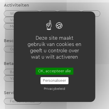
Activiteiten
Waterlichaam
Lak
Riviere
zee
Vissen
wandelen
Bike
Mountainbike
Voie Verte
Deze site maakt
Beschrijving
gebruik van cookies en
Garage
geeft u controle over
wat u wilt activeren
Betaalmethoden
OK, accepteer alle
Bankkaart
Geld
Vakantiebonnen (ANCV)
Personaliseer
Privacybeleid
Services
Fietsenverhuur