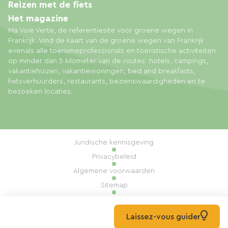
Reizen met de fiets
Het magazine
Ma Voie Verte, de referentiesite voor groene wegen in
Frankrijk. Vind de kaart van de groene wegen van Frankrijk
evenals alle toerismeprofessionals en toeristische activiteiten
op minder dan 5 kilometer van de routes: hotels, campings,
vakantiehuizen, vakantiewoningen, bed and breakfasts,
fietsverhuurders, restaurants, bezienswaardigheden en te
bezoeken locaties.
Juridische kennisgeving
Privacybeleid
Algemene voorwaarden
Sitemap
Cookiebeheer
Realisatie: Mill, Privas
Laissez-vous guider
© 2026 Ma Voie Verte Alle rechten voorbehouden