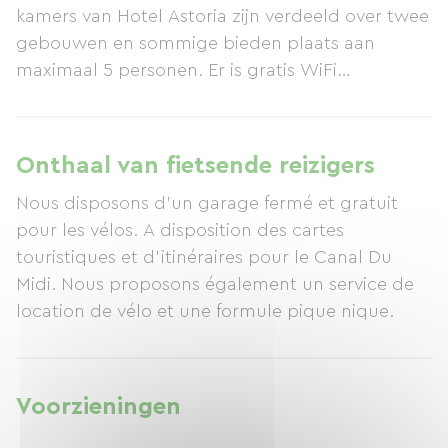
kamers van Hotel Astoria zijn verdeeld over twee
gebouwen en sommige bieden plaats aan
maximaal 5 personen. Er is gratis WiFi
beschikbaar. Hotel Astoria biedt
privéparkeergelegenheid en een garage,
beschikbaar tegen een toeslag en op
Onthaal van fietsende reizigers
reservering. Parkeren in de garage is gratis voor
Nous disposons d'un garage fermé et gratuit
motoren en fietsen. Fietsen zijn ook ter plaatse
pour les vélos. A disposition des cartes
te huur.
touristiques et d'itinéraires pour le Canal Du
Midi. Nous proposons également un service de
location de vélo et une formule pique nique.
Voorzieningen