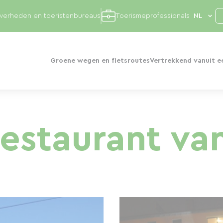
overheden en toeristenbureaus
Toerismeprofessionals
Groene wegen en fietsroutes
Vertrekkend vanuit e
estaurant van