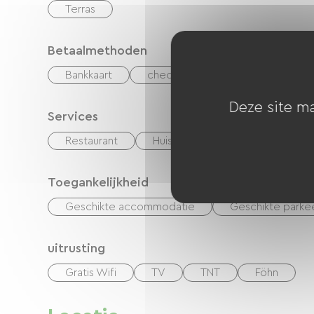
Terras
Betaalmethoden
Bankkaart
checks
Geld
Vakant
Deze site ma
Services
Restaurant
Huisdieren toegelaten
Ve
Toegankelijkheid
Geschikte accommodatie
Geschikte parke
uitrusting
Gratis Wifi
TV
TNT
Föhn