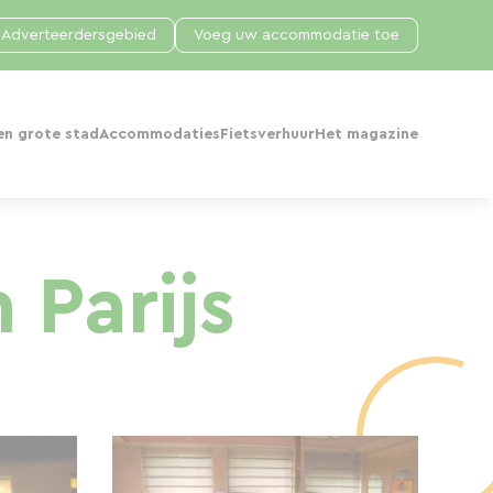
Adverteerdersgebied
Voeg uw accommodatie toe
en grote stad
Accommodaties
Fietsverhuur
Het magazine
 Parijs