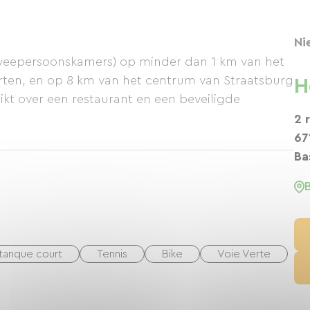
Ni
tweepersoonskamers) op minder dan 1 km van het
orten, en op 8 km van het centrum van Straatsburg
H
hikt over een restaurant en een beveiligde
2 
67
Ba
tanque court
Tennis
Bike
Voie Verte