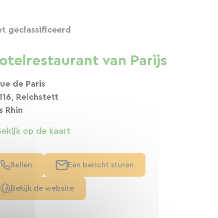
et geclassificeerd
otelrestaurant van Parijs
rue de Paris
116, Reichstett
s Rhin
Bekijk op de kaart
Bellen
Een bericht sturen
Bekijk de website