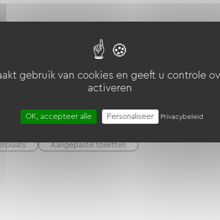
iebonnen (ANCV)
Restaurantkaartjes
akt gebruik van cookies en geeft u controle ov
activeren
rgaderzaal
Sporthal
OK, accepteer alle
Personaliseer
Privacybeleid
erplaats
Aangepaste toiletten