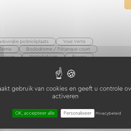
duwrijke picknickplaats
Voie Verte
Tennis
Boulodrome / Pétanque court
Vissen
Waterlichaam
Riviere
akt gebruik van cookies en geeft u controle ov
activeren
iebonnen (ANCV)
overdracht
OK, accepteer alle
Personaliseer
Privacybeleid