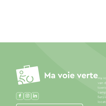
Ma Vo
van d
toeri
campi
fiet
locat