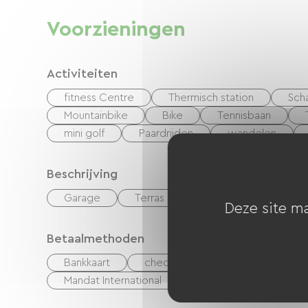
Voorzieningen
Activiteiten
fitness Centre
Thermisch station
Scha
Mountainbike
Bike
Tennisbaan
mini golf
Paardrijden
wandelen
Beschrijving
Garage
Terras
Deze site ma
Betaalmethoden
Bankkaart
checks
Geld
Vakant
Mandat International