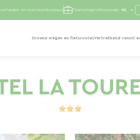
overheden en toeristenbureaus
Toerismeprofessionals
Groene wegen en fietsroutes
Vertrekkend vanuit e
TEL LA TOURE