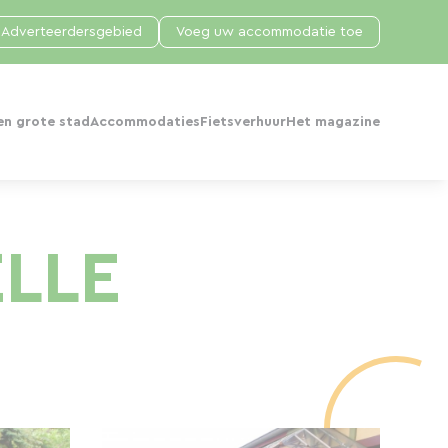
Adverteerdersgebied
Voeg uw accommodatie toe
en grote stad
Accommodaties
Fietsverhuur
Het magazine
LLE