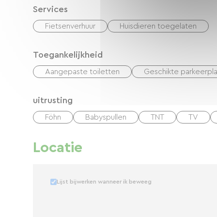
Services
Fietsenverhuur
Huisdieren toegelaten
Toegankelijkheid
Aangepaste toiletten
Geschikte parkeerpla
uitrusting
Föhn
Babyspullen
TNT
TV
Locatie
Lijst bijwerken wanneer ik beweeg