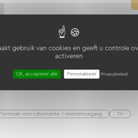
akt gebruik van cookies en geeft u controle ov
activeren
OK, accepteer alle
Personaliseer
Privacybeleid
iebonnen (ANCV)
overdracht
Terminals voor cyberruimte / internettoegang
TV