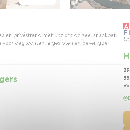
as en privéstrand met uitzicht op zee, snackbar,
 voor dagtochten, afgesloten en beveiligde
H
29
igers
83
Va