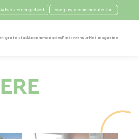
Adverteerdersgebied
Voeg uw accommodatie toe
en grote stad
Accommodaties
Fietsverhuur
Het magazine
IERE