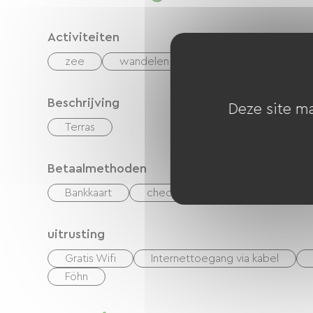
Activiteiten
zee
wandelen
Beschrijving
Deze site ma
Terras
Betaalmethoden
Bankkaart
checks
Geld
Vakant
uitrusting
Gratis Wifi
Internettoegang via kabel
Föhn