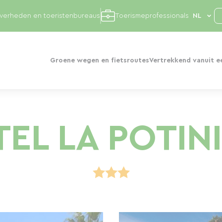
overheden en toeristenbureaus
Toerismeprofessionals
Groene wegen en fietsroutes
Vertrekkend vanuit e
EL LA POTIN