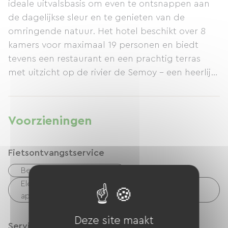
ideale uitvalsbasis om even te ontsnappen aan
de dagelijkse sleur en te genieten van de
omringende natuur. Het hotel beschikt over 8
kamers voor maximaal 19 personen en biedt
tevens een restaurant en een prachtig terras
met uitzicht op de rivier de Semoy – een heerlijk
moment om te delen met familie, vrienden en
anderen. Wandelaars, fietsers en motorrijders
zijn van harte welkom.
Voorzieningen
Fietsontvangstservice
Beveiligde fietsenstalling
Elektrisch laadpunt (voor e-bike-accu's, gps-
apparaten, enz.)
Deze site maakt
Services