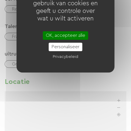
gebruik van cookies en
Restaurant
Bar
ontbijt
geeft u controle over
wat u wilt activeren
Talen
OK, accepteer alle
Frans
Engels
Nederlands
Personaliseer
uitrusting
Privacybeleid
Gratis Wifi
Locatie