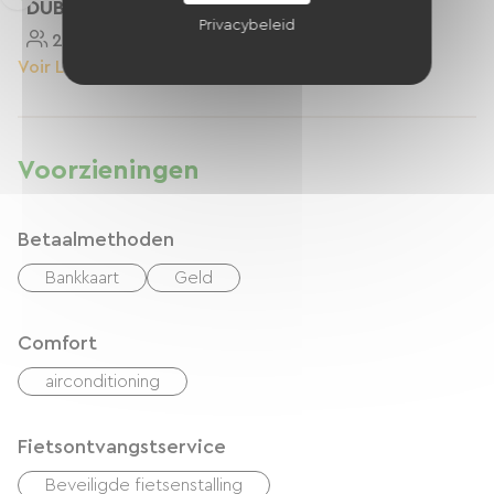
DUBBELE
Privacybeleid
2 Personnes
12 M²
Voir Le Logement
Voorzieningen
Betaalmethoden
Bankkaart
Geld
Comfort
airconditioning
Fietsontvangstservice
Beveiligde fietsenstalling