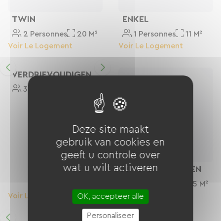
TWIN
ENKEL
2 Personnes
20 M²
1 Personnes
11 M²
Voir Le Logement
Voir Le Logement
VERDRIEVOUDIGEN
3 Personnes
25 M²
Deze site maakt
gebruik van cookies en
geeft u controle over
wat u wilt activeren
VERVIERVOUDIGEN
4 Personnes
25 M²
Voir Le Logement
Voir Le Logement
OK, accepteer alle
Personaliseer