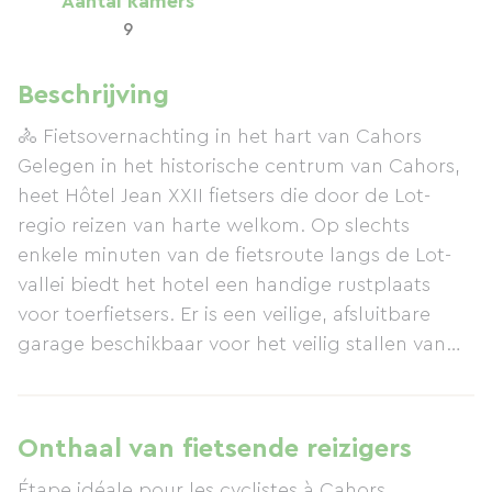
Aantal kamers
9
Beschrijving
🚴 Fietsovernachting in het hart van Cahors
Gelegen in het historische centrum van Cahors,
heet Hôtel Jean XXII fietsers die door de Lot-
regio reizen van harte welkom. Op slechts
enkele minuten van de fietsroute langs de Lot-
vallei biedt het hotel een handige rustplaats
voor toerfietsers. Er is een veilige, afsluitbare
garage beschikbaar voor het veilig stallen van
uw fiets, en er zijn ook oplaadpunten voor e-
bikes. Bagagevervoerdiensten zoals La Malle
Postale en Transport Claudine zijn bekend met
Onthaal van fietsende reizigers
het hotel. Na uw fietstocht kunt u genieten van
Étape idéale pour les cyclistes à Cahors