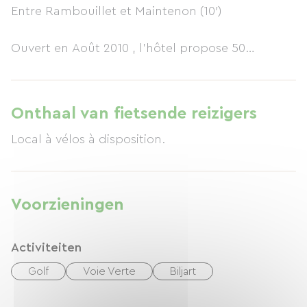
Entre Rambouillet et Maintenon (10′)
Ouvert en Août 2010 , l’hôtel propose 50
chambres climatisées au confort moderne et au
design épuré.
Onthaal van fietsende reizigers
Nos prestations :
Local à vélos à disposition.
* 50 chambres climatisées « NON FUMEUR »
* dont 14 chambres communicantes « Familiales
»(= 7 « juniors-suite » 3/4 pers.)
Voorzieningen
* Ascenseur
* Accès mobilité réduite
Activiteiten
* salle de bains/douche, WC(séparé), sèche
cheveux, sèche serviettes,
Golf
Voie Verte
Biljart
* TV à écran plat, TNT HD, Satellite (Chaînes