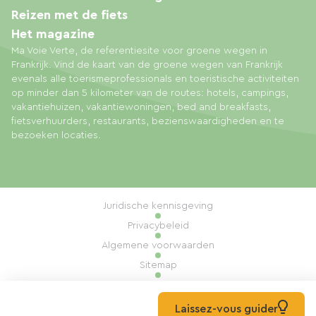
Reizen met de fiets
Het magazine
Ma Voie Verte, de referentiesite voor groene wegen in
Frankrijk. Vind de kaart van de groene wegen van Frankrijk
evenals alle toerismeprofessionals en toeristische activiteiten
op minder dan 5 kilometer van de routes: hotels, campings,
vakantiehuizen, vakantiewoningen, bed and breakfasts,
fietsverhuurders, restaurants, bezienswaardigheden en te
bezoeken locaties.
Juridische kennisgeving
Privacybeleid
Algemene voorwaarden
Sitemap
Cookiebeheer
Realisatie: Mill, Privas
Laissez-vous guider