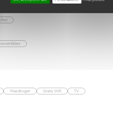
uche)
onvertibles
Wasdroger
Gratis Wifi
TV