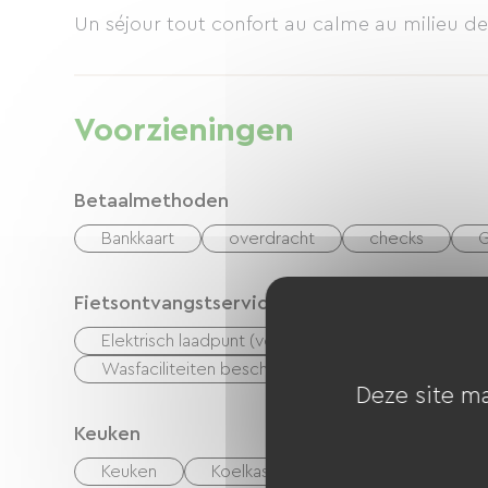
Un séjour tout confort au calme au milieu de
Voorzieningen
Betaalmethoden
Bankkaart
overdracht
checks
G
Fietsontvangstservice
Elektrisch laadpunt (voor e-bike-accu's, gps-appar
Wasfaciliteiten beschikbaar (gratis of tegen betal
Deze site ma
Keuken
Keuken
Koelkast
Magnetron
Vi