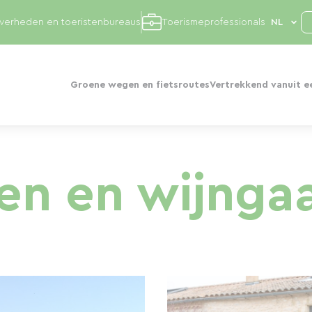
overheden en toeristenbureaus
Toerismeprofessionals
Groene wegen en fietsroutes
Vertrekkend vanuit e
sen en wijnga