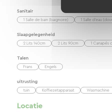
Sanitair
1 Salle de bain (baignoire)
1 Salle d'eau (do
Slaapgelegenheid
2 Lits 140cm
2 Lits 90cm
1 Canapés c
Talen
Frans
Engels
uitrusting
tuin
Koffiezetapparaat
Wasmachine
Locatie