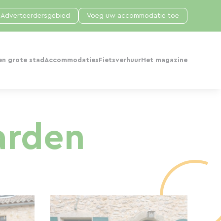
Adverteerdersgebied
Voeg uw accommodatie toe
en grote stad
Accommodaties
Fietsverhuur
Het magazine
arden