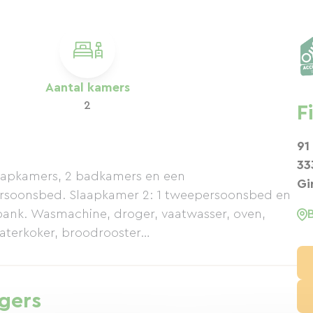
Aantal kamers
2
F
91
33
laapkamers, 2 badkamers en een
Gi
rsoonsbed. Slaapkamer 2: 1 tweepersoonsbed en
nk. Wasmachine, droger, vaatwasser, oven,
waterkoker, broodrooster…
igers