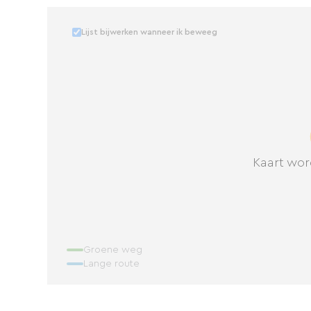
Lijst bijwerken wanneer ik beweeg
Kaart wor
Groene weg
Lange route