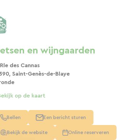
ietsen en wijngaarden
 Rle des Cannas
390, Saint-Genès-de-Blaye
ronde
Bekijk op de kaart
Bellen
Een bericht sturen
Bekijk de website
Online reserveren