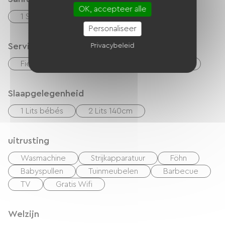
OK, accepteer alle
1 Salle d'eau (douche)
Personaliseer
Services
Privacybeleid
Fietsenverhuur
Schoonmaak met toeslag
Slaapgelegenheid
1 Lits bébés
2 Lits 140cm
uitrusting
Wasmachine
Strijkapparatuur
Föhn
Babyspullen
Tuinmeubelen
Barbecue
TV
Gratis Wifi
Welzijn