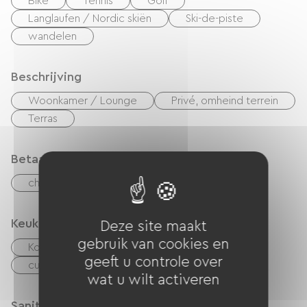
Bike
Tennis
Golf
Langlaufen / Nordic skiën
Ski-de-piste
wandelen
Beschrijving
Woonkamer / Lounge
Privé, omheind terrein
Terras
Betaalmethoden
checks
Geld
overdracht
Keuken
Deze site maakt
gebruik van cookies en
Koelkast
Afzuigkap
Magnetron
geeft u controle over
cuisinière
Keukentje
wat u wilt activeren
Sanitair