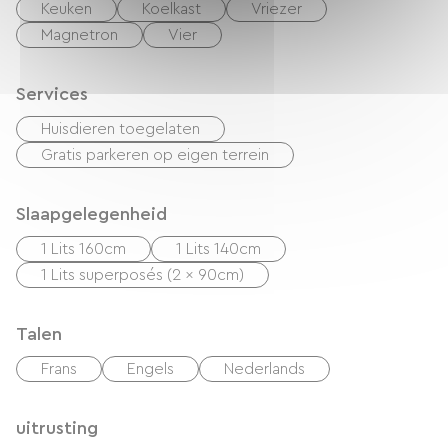
Keuken
Koelkast
Vriezer
Magnetron
Vier
Services
Huisdieren toegelaten
Gratis parkeren op eigen terrein
Slaapgelegenheid
1 Lits 160cm
1 Lits 140cm
1 Lits superposés (2 x 90cm)
Talen
Frans
Engels
Nederlands
uitrusting