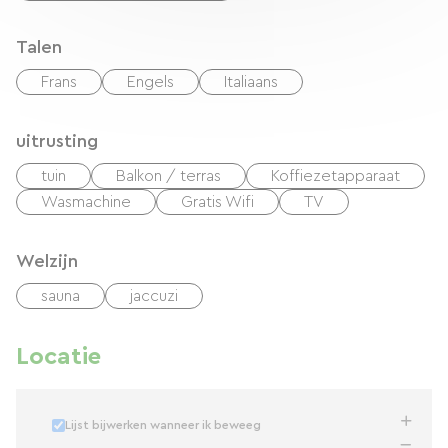
Nous serons ravis de vous accueillir dans ce
cadre pittoresque en bordure du canal, avec le
Talen
village de Châteauneuf en point de vue.
Frans
Engels
Italiaans
uitrusting
tuin
Balkon / terras
Koffiezetapparaat
Wasmachine
Gratis Wifi
TV
Welzijn
sauna
jaccuzi
Locatie
Lijst bijwerken wanneer ik beweeg