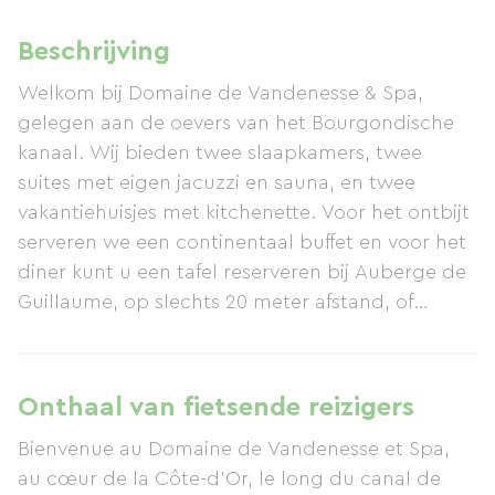
Beschrijving
Welkom bij Domaine de Vandenesse & Spa,
gelegen aan de oevers van het Bourgondische
kanaal. Wij bieden twee slaapkamers, twee
suites met eigen jacuzzi en sauna, en twee
vakantiehuisjes met kitchenette. Voor het ontbijt
serveren we een continentaal buffet en voor het
diner kunt u een tafel reserveren bij Auberge de
Guillaume, op slechts 20 meter afstand, of
genieten van een vast menu op ons terras of in
uw kamer. Bij aankomst of 's avonds kunt u
ontspannen in onze tuin, genieten van een glas
Onthaal van fietsende reizigers
wijn uit onze kelder of andere drankjes, en tot
Bienvenue au Domaine de Vandenesse et Spa,
rust komen in onze jacuzzi en sauna.
au cœur de la Côte-d’Or, le long du canal de