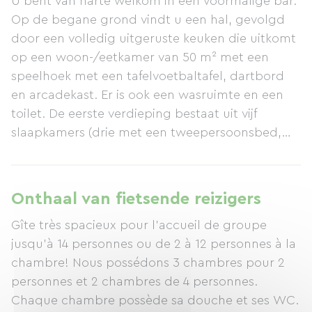
U bent van harte welkom in een voormalige bar.
Op de begane grond vindt u een hal, gevolgd
door een volledig uitgeruste keuken die uitkomt
op een woon-/eetkamer van 50 m² met een
speelhoek met een tafelvoetbaltafel, dartbord
en arcadekast. Er is ook een wasruimte en een
toilet. De eerste verdieping bestaat uit vijf
slaapkamers (drie met een tweepersoonsbed,
één met een tweepersoonsbed en een
stapelbed, en één met een tweepersoonsbed en
een stapelbed) met plaats voor maximaal 14
Onthaal van fietsende reizigers
personen, of een eenpersoonskamer voor 2, 4, 6,
Gîte très spacieux pour l'accueil de groupe
8, 10 of 12 personen. (Zie de website voor
jusqu'à 14 personnes ou de 2 à 12 personnes à la
kamerprijzen.) Elke slaapkamer heeft een eigen
chambre! Nous possédons 3 chambres pour 2
badkamer met douche en toilet. Buiten is er een
personnes et 2 chambres de 4 personnes.
ruime binnenplaats om jeu de boules te spelen
Chaque chambre possède sa douche et ses WC.
en een gemeubileerd terras. U kunt tegen een