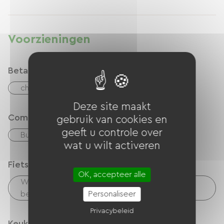
meerprijs bedlinnen bijboeken; handdoeken zijn
gratis bij de huur van bedlinnen.
Voorzieningen
Betaalmethoden
checks
Geld
overdracht
Deze site maakt
Comfort
gebruik van cookies en
geeft u controle over
Buiten eetgedeelte
wat u wilt activeren
Fietsontvangstservice
OK, accepteer alle
Wasfaciliteiten beschikbaar (gratis of tegen
betaling)
Personaliseer
Privacybeleid
Keuken