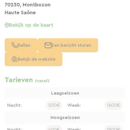
70230, Montbozon
Haute Saône
Bekijk op de kaart
Bellen
Een bericht sturen
Bekijk de website
Tarieven
(vanaf)
Laagseizoen
Nacht:
500€
Week:
1600€
Hoogseizoen
Nacht:
400€
Week:
1900€