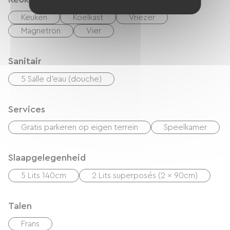
Keuken
Koelkast
Vriezer
Magnetron
Vier
Sanitair
5 Salle d'eau (douche)
Services
Gratis parkeren op eigen terrein
Speelkamer
Slaapgelegenheid
5 Lits 140cm
2 Lits superposés (2 x 90cm)
Talen
Frans