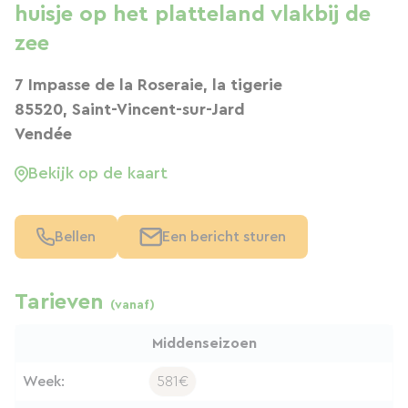
huisje op het platteland vlakbij de
zee
7 Impasse de la Roseraie, la tigerie
85520, Saint-Vincent-sur-Jard
Vendée
Bekijk op de kaart
Bellen
Een bericht sturen
Tarieven
(vanaf)
Middenseizoen
Week:
581€