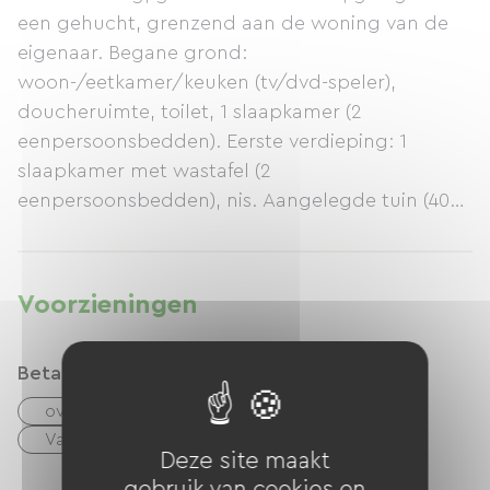
een gehucht, grenzend aan de woning van de
eigenaar. Begane grond:
woon-/eetkamer/keuken (tv/dvd-speler),
doucheruimte, toilet, 1 slaapkamer (2
eenpersoonsbedden). Eerste verdieping: 1
slaapkamer met wastafel (2
eenpersoonsbedden), nis. Aangelegde tuin (400
m² omheind aan de achterzijde, 100 m² open
aan de voorzijde), terrassen (tuinmeubilair,
elektrische barbecue), houten jeu de
Voorzieningen
boulesbaan, pingpongtafel. Carport en
fietsenstalling. Boerderijen in de buurt.
Betaalmethoden
overdracht
checks
Geld
Vakantiebonnen (ANCV)
Deze site maakt
gebruik van cookies en