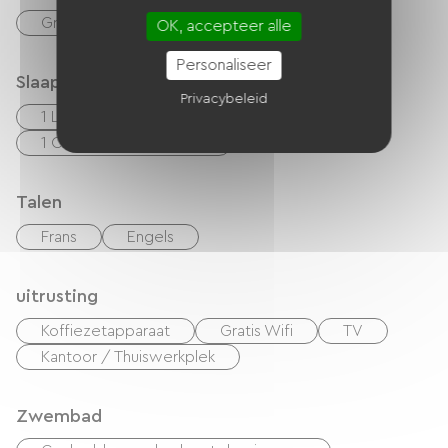
Gratis parkeren in de directe omgeving.
OK, accepteer alle
Personaliseer
Slaapgelegenheid
Privacybeleid
1 Lits 160cm
2 Lits 140cm
1 Canapés convertibles
Talen
Frans
Engels
uitrusting
Koffiezetapparaat
Gratis Wifi
TV
Kantoor / Thuiswerkplek
Zwembad