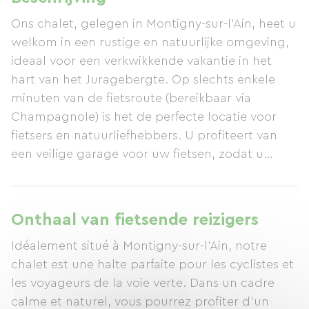
Ons chalet, gelegen in Montigny-sur-l'Ain, heet u
welkom in een rustige en natuurlijke omgeving,
ideaal voor een verkwikkende vakantie in het
hart van het Juragebergte. Op slechts enkele
minuten van de fietsroute (bereikbaar via
Champagnole) is het de perfecte locatie voor
fietsers en natuurliefhebbers. U profiteert van
een veilige garage voor uw fietsen, zodat u
zorgeloos kunt reizen. Het chalet biedt een
warme en uitnodigende woonkamer met een
volledig uitgeruste keuken, ontworpen voor uw
Onthaal van fietsende reizigers
comfort na een actieve dag. Twee comfortabele
Idéalement situé à Montigny-sur-l’Ain, notre
slaapkamers bieden u de mogelijkheid om
chalet est une halte parfaite pour les cyclistes et
optimaal te rusten, of u nu met z'n tweeën, met
les voyageurs de la voie verte. Dans un cadre
uw gezin of met een groep vrienden bent.
calme et naturel, vous pourrez profiter d’un
Buiten nodigt het terras u uit om te genieten van