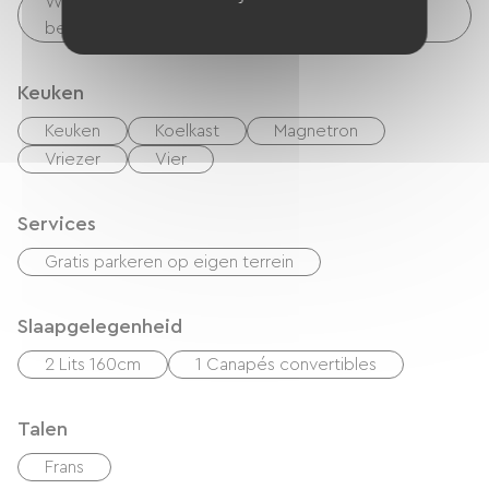
Wasfaciliteiten beschikbaar (gratis of tegen
betaling)
Keuken
Keuken
Koelkast
Magnetron
Vriezer
Vier
Services
Gratis parkeren op eigen terrein
Slaapgelegenheid
2 Lits 160cm
1 Canapés convertibles
Talen
Frans