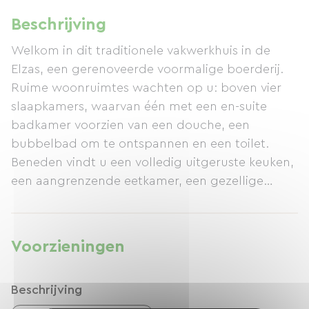
Beschrijving
Welkom in dit traditionele vakwerkhuis in de
Elzas, een gerenoveerde voormalige boerderij.
Ruime woonruimtes wachten op u: boven vier
slaapkamers, waarvan één met een en-suite
badkamer voorzien van een douche, een
bubbelbad om te ontspannen en een toilet.
Beneden vindt u een volledig uitgeruste keuken,
een aangrenzende eetkamer, een gezellige
woonkamer waar u in de winter kunt genieten
van de open haard, een badkamer met een
bad/douchecombinatie en een apart toilet.
Voorzieningen
Buiten kunt u ontspannen op het terras en in de
grote, bosrijke tuin, bijvoorbeeld op een ligstoel.
Beschrijving
Er is een overdekte fietsenstalling en een