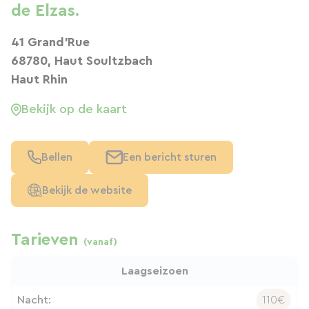
de Elzas.
41 Grand'Rue
68780, Haut Soultzbach
Haut Rhin
Bekijk op de kaart
Bellen
Een bericht sturen
Bekijk de website
Tarieven
(vanaf)
Laagseizoen
Nacht:
110€