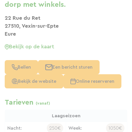
dorp met winkels.
22 Rue du Ret
27510, Vexin-sur-Epte
Eure
Bekijk op de kaart
Bellen
Een bericht sturen
Bekijk de website
Online reserveren
Tarieven
(vanaf)
Laagseizoen
Nacht:
250€
Week:
1050€