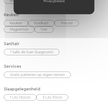
Beveiligde fietsenstalling
Privacybeleid
Keuken
Keuken
Koelkast
Vriezer
Magnetron
Vier
Sanitair
1 Salle de bain (baignoire)
Services
Gratis parkeren op eigen terrein
Slaapgelegenheid
1 Lits 160cm
3 Lits 90cm