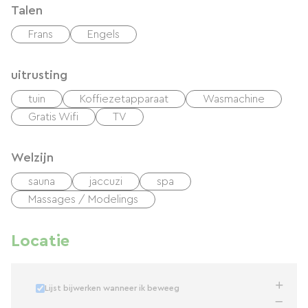
Talen
Frans
Engels
uitrusting
tuin
Koffiezetapparaat
Wasmachine
Gratis Wifi
TV
Welzijn
sauna
jaccuzi
spa
Massages / Modelings
Locatie
Lijst bijwerken wanneer ik beweeg