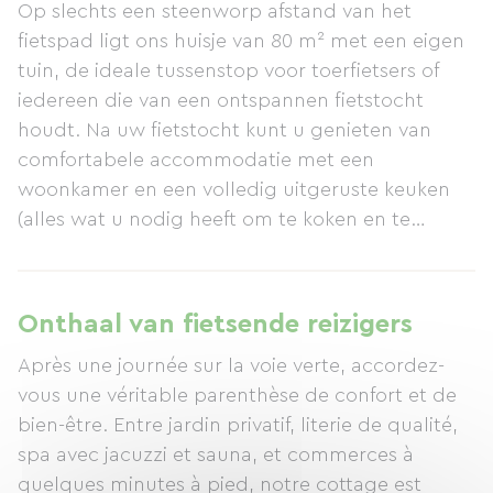
Op slechts een steenworp afstand van het
fietspad ligt ons huisje van 80 m² met een eigen
tuin, de ideale tussenstop voor toerfietsers of
iedereen die van een ontspannen fietstocht
houdt. Na uw fietstocht kunt u genieten van
comfortabele accommodatie met een
woonkamer en een volledig uitgeruste keuken
(alles wat u nodig heeft om te koken en te
wassen). Boven zijn er twee slaapkamers: een
met een tweepersoonsbed (160 cm), de andere
kan worden ingericht met twee
Onthaal van fietsende reizigers
eenpersoonsbedden (90 cm) of een kingsize bed
Après une journée sur la voie verte, accordez-
(180 cm), en er is ook een slaapgedeelte op de
vous une véritable parenthèse de confort et de
mezzanine. Een badkamer met dubbele wastafel
bien-être. Entre jardin privatif, literie de qualité,
en ligbad completeert de begane grond. Om na
spa avec jacuzzi et sauna, et commerces à
uw fietstocht te ontspannen, kunt u
quelques minutes à pied, notre cottage est
gebruikmaken van de spa (optioneel, € 50 per