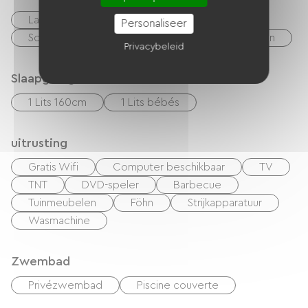
Lakens en linnen inbegrepen
Personaliseer
Schoonmaak met toeslag
Lening van fietsen
Privacybeleid
Slaapgelegenheid
1 Lits 160cm
1 Lits bébés
uitrusting
Gratis Wifi
Computer beschikbaar
TV
TNT
DVD-speler
Barbecue
Tuinmeubelen
Föhn
Strijkapparatuur
Wasmachine
Zwembad
Privézwembad
Piscine couverte