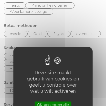
Terras
Privé, omheind terrein
Woonkamer / Lounge
Betaalmethoden
checks
Geld
Paypal
overdracht
Keuken
Keukentje
cuisinière
Magnetron
Vier
Afzuigkap
Koelkast
Afwasmachine
Vriezer
Deze site maakt
gebruik van cookies en
Sanitair
geeft u controle over
wat u wilt activeren
1 Salle d'eau (douche)
Services
OK, accepteer alle