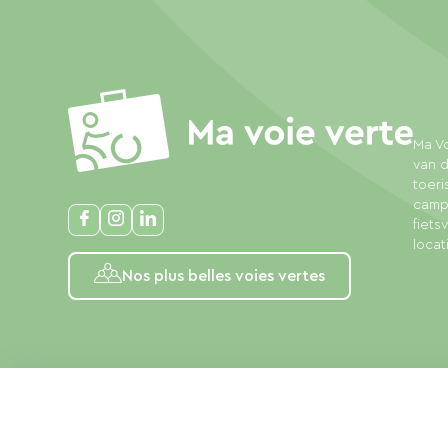
Ma Vo
van d
toeri
campi
fiet
locat
Nos plus belles voies vertes
Juridische kennisgeving
Privacybeleid
Algemene voorwa