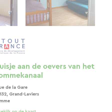
uisje aan de oevers van het
ommekanaal
rue de la Gare
132, Grand-Laviers
omme
Bekijk op de kaart