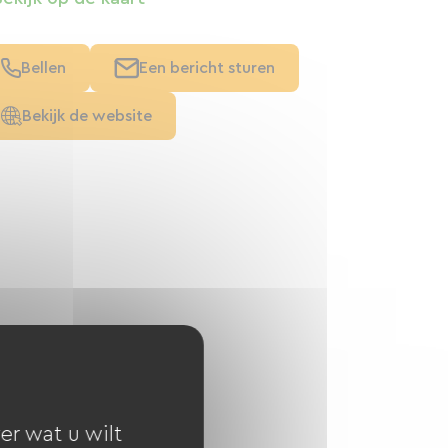
Bellen
Een bericht sturen
Bekijk de website
er wat u wilt