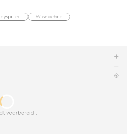
byspullen
Wasmachine
dt voorbereid...