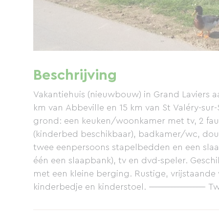
Beschrijving
Vakantiehuis (nieuwbouw) in Grand Laviers 
km van Abbeville en 15 km van St Valéry-sur
grond: een keuken/woonkamer met tv, 2 fau
(kinderbed beschikbaar), badkamer/wc, dou
twee eenpersoons stapelbedden en een sla
één een slaapbank), tv en dvd-speler. Geschi
met een kleine berging. Rustige, vrijstaande
kinderbedje en kinderstoel. ----------------------------
te huur. In de omgeving: jeu de boulesbaan, 
het Sommekanaal), fiets- en wandelpaden (va