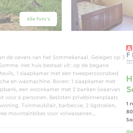
Alle foto's
aan de oevers van het Sommekanaal. Gelegen op 3
-Somme. Het huis bestaat uit: op de begane
teuils, 1 slaapkamer met een tweepersoonsbed
H
che en wasmachine. Boven: 1 slaapkamer met
S
apbank, een woonkamer met 2 banken (waarvan
kt voor 6 personen. Besloten privébinnenplaats
1 
 woning. Tuinmeubilair, barbecue, 2 ligstoelen,
80
---------- Twee mountainbikes voor volwassenen
S
golfbaan, vissen (het huis ligt aan de oevers van
n Abbeville naar St Valéry via het pad dat voor