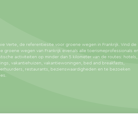
ie Verte, de referentiesite voor groene wegen in Frankrijk. Vind de 
e groene wegen van Frankrijk evenals alle toerismeprofessionals e
stische activiteiten op minder dan 5 kilometer van de routes: hotels,
ngs, vakantiehuizen, vakantiewoningen, bed and breakfasts,
sverhuurders, restaurants, bezienswaardigheden en te bezoeken
ies.
arden
Sitemap
Cookiebeheer
Realisatie: Mill, Privas