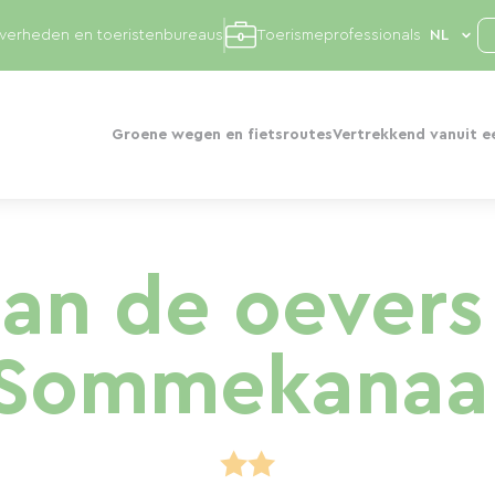
overheden en toeristenbureaus
Toerismeprofessionals
Groene wegen en fietsroutes
Vertrekkend vanuit e
aan de oevers
Sommekanaa