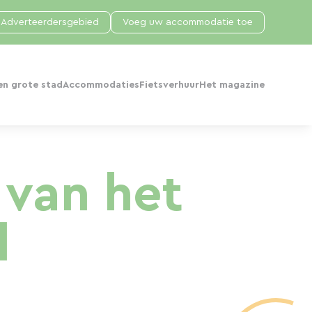
Adverteerdersgebied
Voeg uw accommodatie toe
en grote stad
Accommodaties
Fietsverhuur
Het magazine
 van het
l