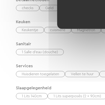
checks
Geld
Vakantiebonnen (ANCV
Keuken
Keukentje
cuisinière
Magnetron
Sanitair
1 Salle d'eau (douche)
Services
Huisdieren toegelaten
Vellen te huur
Slaapgelegenheid
1 Lits 140cm
1 Lits superposés (2 x 90cm)