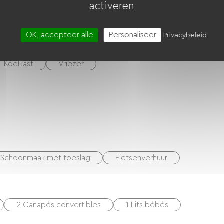
activeren
)
overdracht
OK, accepteer alle
Personaliseer
Privacybeleid
Koelkast
Vriezer
Schoonmaak met toeslag
Fietsenverhuur
2 Canapés convertibles
1 Lits bébés